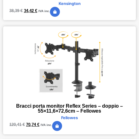
Kensington
38,39
€
34,42
€
IVA inc.
Bracci porta monitor Reflex Series – doppio –
55×11,6×72,6cm – Fellowes
Fellowes
120,41
€
70,74
€
IVA inc.