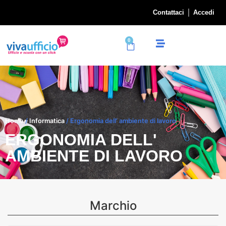
Contattaci
Accedi
0
Home
/
Informatica
/ Ergonomia dell' ambiente di lavoro
ERGONOMIA DELL'
AMBIENTE DI LAVORO
Marchio