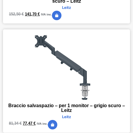
scuro – Leitz
Leitz
152,50
€
141,70
€
IVA inc.
Braccio salvaspazio – per 1 monitor – grigio scuro –
Leitz
Leitz
81,34
€
77,47
€
IVA inc.