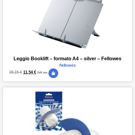
Leggio Booklift – formato A4 – silver – Fellowes
Fellowes
19,15
€
11,54
€
IVA inc.