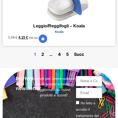
Leggio/Reggifogli – Koala
Koala
7,78
€
4,15
€
IVA inc.
1
2
…
4
5
Succ
Iscriviti
Iscriviti per avere subito il
alla
5% di sconto e restare
newsletter
aggiornato su nuovi
prodotti e sconti!
Ho letto e
accetto il
trattamento
dei