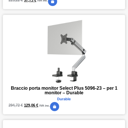
223,22
€
97,75
€
IVA inc.
Braccio porta monitor Select Plus 5096-23 – per 1
monitor – Durable
Durable
294,72
€
129,06
€
IVA inc.