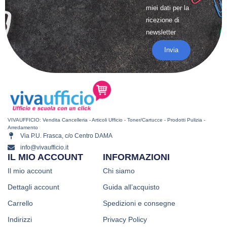
miei dati per la
ricezione di
newsletter
Invia
VIVAUFFICIO: Vendita Cancelleria - Articoli Ufficio - Toner/Cartucce - Prodotti Pulizia -
Arredamento
Via P.U. Frasca, c/o Centro DAMA
info@vivaufficio.it
IL MIO ACCOUNT
INFORMAZIONI
Il mio account
Chi siamo
Dettagli account
Guida all’acquisto
Carrello
Spedizioni e consegne
Indirizzi
Privacy Policy