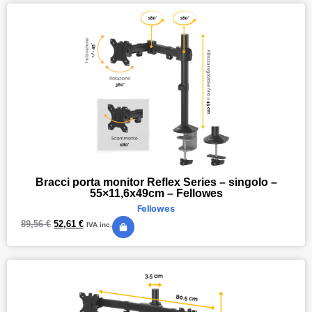
Bracci porta monitor Reflex Series – singolo –
55×11,6x49cm – Fellowes
Fellowes
89,56
€
52,61
€
IVA inc.