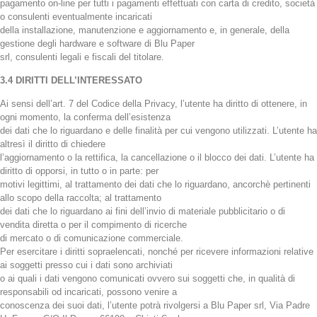
pagamento on-line per tutti i pagamenti effettuati con carta di credito, società
o consulenti eventualmente incaricati
della installazione, manutenzione e aggiornamento e, in generale, della
gestione degli hardware e software di Blu Paper
srl, consulenti legali e fiscali del titolare.
3.4 DIRITTI DELL’INTERESSATO
Ai sensi dell’art. 7 del Codice della Privacy, l’utente ha diritto di ottenere, in
ogni momento, la conferma dell’esistenza
dei dati che lo riguardano e delle finalità per cui vengono utilizzati. L’utente ha
altresì il diritto di chiedere
l’aggiornamento o la rettifica, la cancellazione o il blocco dei dati. L’utente ha
diritto di opporsi, in tutto o in parte: per
motivi legittimi, al trattamento dei dati che lo riguardano, ancorchè pertinenti
allo scopo della raccolta; al trattamento
dei dati che lo riguardano ai fini dell’invio di materiale pubblicitario o di
vendita diretta o per il compimento di ricerche
di mercato o di comunicazione commerciale.
Per esercitare i diritti sopraelencati, nonché per ricevere informazioni relative
ai soggetti presso cui i dati sono archiviati
o ai quali i dati vengono comunicati ovvero sui soggetti che, in qualità di
responsabili od incaricati, possono venire a
conoscenza dei suoi dati, l’utente potrà rivolgersi a Blu Paper srl, Via Padre