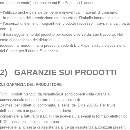
e/o suo contenuto), nei casi in cui Blu Paper s.r.l. accerti:
– l’utilizzo anche parziale del bene e di eventuali materiali di consumo;
– la mancanza della confezione esterna e/o dell’imballo interno originale;
– l’assenza di elementi integranti del prodotto (accessori, cavi, manuali, parti,
ecc…);
– il danneggiamento del prodotto per cause diverse dal suo trasporto. Nel
caso di decadenza del diritto di
recesso, la merce rimarrà presso la sede di Blu Paper s.r.l., a disposizione
del Cliente per il ritiro a Suo carico.
2) GARANZIE SUI PRODOTTI
2.1 GARANZIA DEL PRODUTTORE
Tutti i prodotti venduti da vivaufficio.it sono coperti dalla garanzia
convenzionale del produttore e dalla garanzia di
24 mesi per i difetti di conformità, ai sensi del Dlgs 206/05. Per fruire
dell’assistenza in garanzia, il cliente dovrà
conservare la fattura (o il DDT) che riceverà via e-mail in formato elettronico
PDF. L’esercizio della garanzia può
prevedere la richiesta di assistenza ai centri assistenza autorizzati presenti