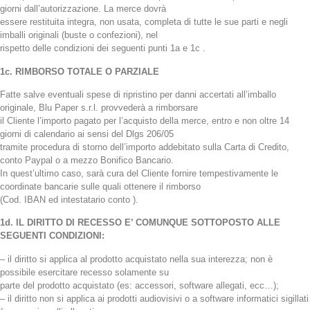
giorni dall’autorizzazione. La merce dovrà
essere restituita integra, non usata, completa di tutte le sue parti e negli
imballi originali (buste o confezioni), nel
rispetto delle condizioni dei seguenti punti 1a e 1c .
1c. RIMBORSO TOTALE O PARZIALE
Fatte salve eventuali spese di ripristino per danni accertati all’imballo
originale, Blu Paper s.r.l. provvederà a rimborsare
il Cliente l’importo pagato per l’acquisto della merce, entro e non oltre 14
giorni di calendario ai sensi del Dlgs 206/05
tramite procedura di storno dell’importo addebitato sulla Carta di Credito,
conto Paypal o a mezzo Bonifico Bancario.
In quest’ultimo caso, sarà cura del Cliente fornire tempestivamente le
coordinate bancarie sulle quali ottenere il rimborso
(Cod. IBAN ed intestatario conto ).
1d. IL DIRITTO DI RECESSO E’ COMUNQUE SOTTOPOSTO ALLE
SEGUENTI CONDIZIONI:
– il diritto si applica al prodotto acquistato nella sua interezza; non è
possibile esercitare recesso solamente su
parte del prodotto acquistato (es: accessori, software allegati, ecc…);
– il diritto non si applica ai prodotti audiovisivi o a software informatici sigillati