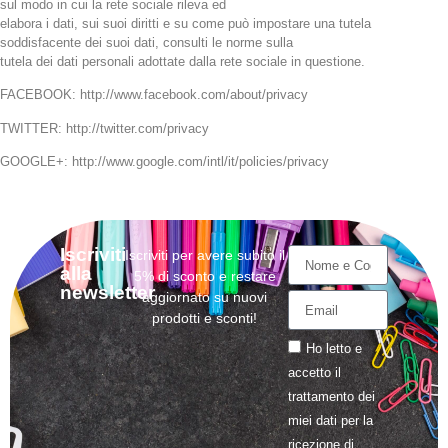
sul modo in cui la rete sociale rileva ed
elabora i dati, sui suoi diritti e su come può impostare una tutela
soddisfacente dei suoi dati, consulti le norme sulla
tutela dei dati personali adottate dalla rete sociale in questione.
FACEBOOK: http://www.facebook.com/about/privacy
TWITTER: http://twitter.com/privacy
GOOGLE+: http://www.google.com/intl/it/policies/privacy
Iscriviti
Iscriviti per avere subito il
alla
5% di sconto e restare
newsletter
aggiornato su nuovi
prodotti e sconti!
Ho letto e
accetto il
trattamento
dei
miei dati per la
ricezione di