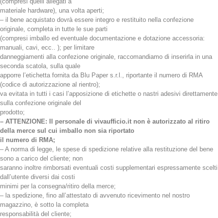
(compresi quelli allegati a
materiale hardware), una volta aperti;
– il bene acquistato dovrà essere integro e restituito nella confezione
originale, completa in tutte le sue parti
(compresi imballo ed eventuale documentazione e dotazione accessoria:
manuali, cavi, ecc.. ); per limitare
danneggiamenti alla confezione originale, raccomandiamo di inserirla in una
seconda scatola, sulla quale
apporre l’etichetta fornita da Blu Paper s.r.l., riportante il numero di RMA
(codice di autorizzazione al rientro);
va evitata in tutti i casi l’apposizione di etichette o nastri adesivi direttamente
sulla confezione originale del
prodotto;
– ATTENZIONE: Il personale di vivaufficio.it non è autorizzato al ritiro
della merce sul cui imballo non sia riportato
il numero di RMA;
– A norma di legge, le spese di spedizione relative alla restituzione del bene
sono a carico del cliente; non
saranno inoltre rimborsati eventuali costi supplementari espressamente scelti
dall’utente diversi dai costi
minimi per la consegna/ritiro della merce;
– la spedizione, fino all’attestato di avvenuto ricevimento nel nostro
magazzino, è sotto la completa
responsabilità del cliente;