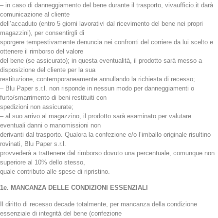
– in caso di danneggiamento del bene durante il trasporto, vivaufficio.it darà
comunicazione al cliente
dell’accaduto (entro 5 giorni lavorativi dal ricevimento del bene nei propri
magazzini), per consentirgli di
sporgere tempestivamente denuncia nei confronti del corriere da lui scelto e
ottenere il rimborso del valore
del bene (se assicurato); in questa eventualità, il prodotto sarà messo a
disposizione del cliente per la sua
restituzione, contemporaneamente annullando la richiesta di recesso;
– Blu Paper s.r.l. non risponde in nessun modo per danneggiamenti o
furto/smarrimento di beni restituiti con
spedizioni non assicurate;
– al suo arrivo al magazzino, il prodotto sarà esaminato per valutare
eventuali danni o manomissioni non
derivanti dal trasporto. Qualora la confezione e/o l’imballo originale risultino
rovinati, Blu Paper s.r.l.
provvederà a trattenere dal rimborso dovuto una percentuale, comunque non
superiore al 10% dello stesso,
quale contributo alle spese di ripristino.
1e. MANCANZA DELLE CONDIZIONI ESSENZIALI
Il diritto di recesso decade totalmente, per mancanza della condizione
essenziale di integrità del bene (confezione