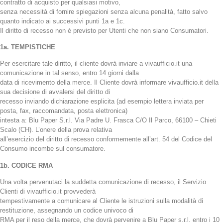
contratto di acquisto per qualsiasi motivo,
senza necessità di fornire spiegazioni senza alcuna penalità, fatto salvo
quanto indicato ai successivi punti 1a e 1c.
Il diritto di recesso non è previsto per Utenti che non siano Consumatori.
1a. TEMPISTICHE
Per esercitare tale diritto, il cliente dovrà inviare a vivaufficio.it una
comunicazione in tal senso, entro 14 giorni dalla
data di ricevimento della merce. Il Cliente dovrà informare vivaufficio.it della
sua decisione di avvalersi del diritto di
recesso inviando dichiarazione esplicita (ad esempio lettera inviata per
posta, fax, raccomandata, posta elettronica)
intesta a: Blu Paper S.r.l. Via Padre U. Frasca C/O Il Parco, 66100 – Chieti
Scalo (CH). L’onere della prova relativa
all’esercizio del diritto di recesso conformemente all’art. 54 del Codice del
Consumo incombe sul consumatore.
1b. CODICE RMA
Una volta pervenutaci la suddetta comunicazione di recesso, il Servizio
Clienti di vivaufficio.it provvederà
tempestivamente a comunicare al Cliente le istruzioni sulla modalità di
restituzione, assegnando un codice univoco di
RMA per il reso della merce, che dovrà pervenire a Blu Paper s.r.l. entro i 10