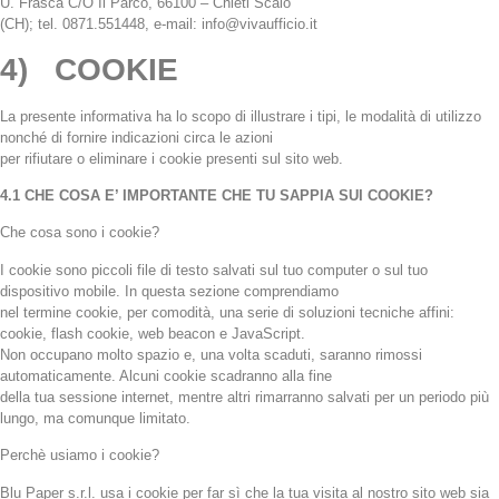
U. Frasca C/O Il Parco, 66100 – Chieti Scalo
(CH); tel. 0871.551448, e-mail: info@vivaufficio.it
4) COOKIE
La presente informativa ha lo scopo di illustrare i tipi, le modalità di utilizzo
nonché di fornire indicazioni circa le azioni
per rifiutare o eliminare i cookie presenti sul sito web.
4.1 CHE COSA E’ IMPORTANTE CHE TU SAPPIA SUI COOKIE?
Che cosa sono i cookie?
I cookie sono piccoli file di testo salvati sul tuo computer o sul tuo
dispositivo mobile. In questa sezione comprendiamo
nel termine cookie, per comodità, una serie di soluzioni tecniche affini:
cookie, flash cookie, web beacon e JavaScript.
Non occupano molto spazio e, una volta scaduti, saranno rimossi
automaticamente. Alcuni cookie scadranno alla fine
della tua sessione internet, mentre altri rimarranno salvati per un periodo più
lungo, ma comunque limitato.
Perchè usiamo i cookie?
Blu Paper s.r.l. usa i cookie per far sì che la tua visita al nostro sito web sia