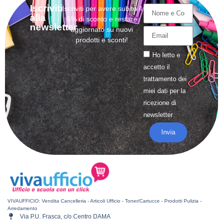
Iscriviti
Iscriviti per avere subito il
alla
5% di sconto e restare
newsletter
aggiornato su nuovi
prodotti e sconti!
Ho letto e
accetto il
trattamento
dei
miei dati per la
ricezione di
newsletter
Invia
VIVAUFFICIO: Vendita Cancelleria - Articoli Ufficio - Toner/Cartucce - Prodotti Pulizia -
Arredamento
Via P.U. Frasca, c/o Centro DAMA