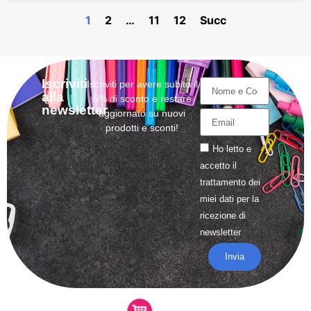
1
2
…
11
12
Succ
Iscriviti
Iscriviti per avere subito il
alla
5% di sconto e restare
newsletter
aggiornato su nuovi
prodotti e sconti!
Ho letto e
accetto il
trattamento
dei
miei dati per la
ricezione di
newsletter
Invia