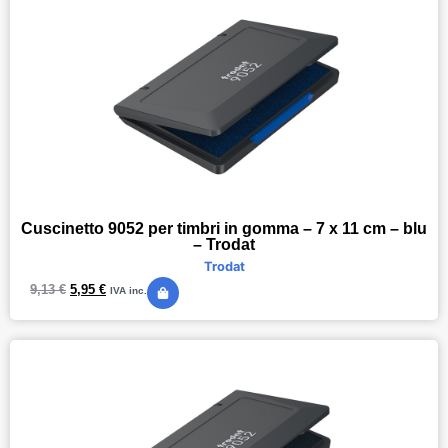
Cuscinetto 9052 per timbri in gomma – 7 x 11 cm – blu
– Trodat
Trodat
9,13
€
5,95
€
IVA inc.