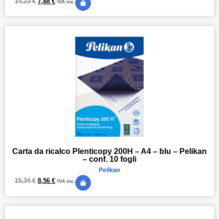
14,23
€
7,88
€
IVA inc.
Carta da ricalco Plenticopy 200H – A4 – blu – Pelikan
– conf. 10 fogli
Pelikan
15,34
€
8,56
€
IVA inc.