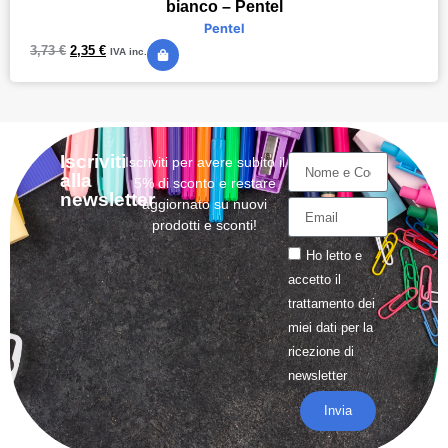
bianco – Pentel
Pentel
3,73
€
2,35
€
IVA inc.
Iscriviti
Iscriviti per avere subito il
alla
5% di sconto e restare
newsletter
aggiornato su nuovi
prodotti e sconti!
Ho letto e
accetto il
trattamento
dei
miei dati per la
ricezione di
newsletter
Invia