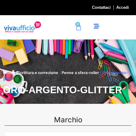
Contattaci
Accedi
0
Home
/
Scrittura e correzione
/
Penne a sfera-roller
/ Oro-argento-
glitter
ORO-ARGENTO-GLITTER
Marchio