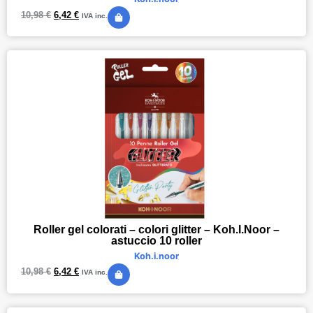
10,98
€
6,42
€
IVA inc.
Roller gel colorati – colori glitter – Koh.I.Noor –
astuccio 10 roller
Koh.i.noor
10,98
€
6,42
€
IVA inc.