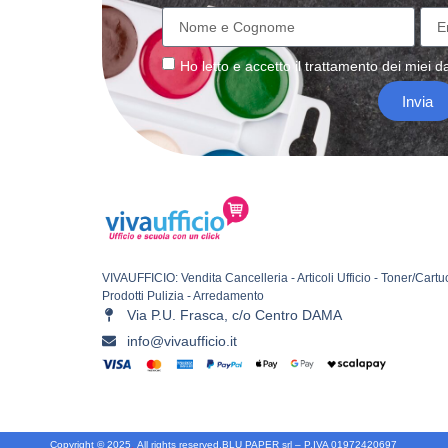
Ho letto e accetto il
trattamento
dei miei da
Invia
VIVAUFFICIO: Vendita Cancelleria - Articoli Ufficio - Toner/Cartu
Prodotti Pulizia - Arredamento
Via P.U. Frasca, c/o Centro DAMA
info@vivaufficio.it
Copyright © 2025
.
All rights reserved.
BLU PAPER srl – P.IVA 01972420697