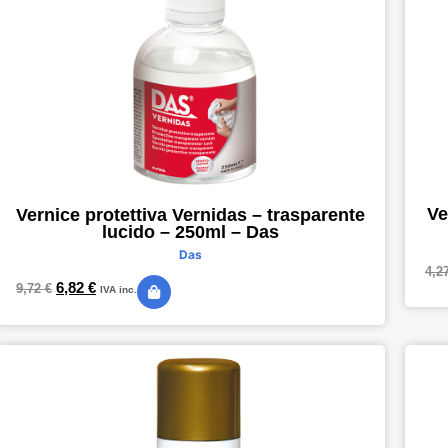
Ve
Vernice protettiva Vernidas – trasparente
lucido – 250ml – Das
Das
4,2
6,82
€
9,72
€
IVA inc.