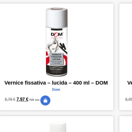
Vernice fissativa – lucida – 400 ml – DOM
V
Dom
7,97
€
8,78
€
8,0
IVA inc.