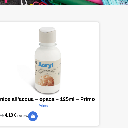
nice all’acqua – opaca – 125ml – Primo
Primo
4,18
€
7
€
IVA inc.