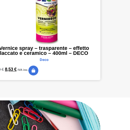
Vernice spray – trasparente – effetto
laccato e ceramico – 400ml – DECO
Deco
8,53
€
9
€
IVA inc.