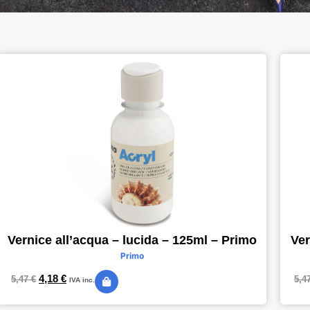
Vernice all’acqua – lucida – 125ml – Primo
Ver
Primo
4,18
€
5,47
€
5,4
IVA inc.