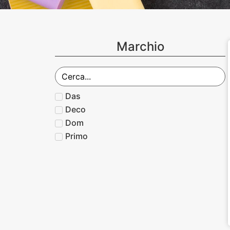
Marchio
Das
Deco
Dom
Primo