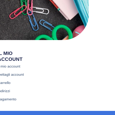
IL MIO
ACCOUNT
l mio account
ettagli account
arrello
ndirizzi
agamento