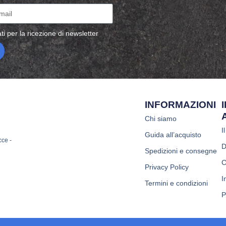
ti per la ricezione di newsletter
INFORMAZIONI
Chi siamo
I
Guida all’acquisto
cce -
D
Spedizioni e consegne
C
Privacy Policy
I
Termini e condizioni
P