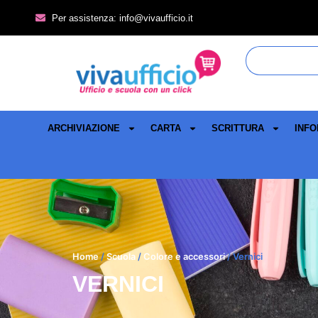
Per assistenza: info@vivaufficio.it
ARCHIVIAZIONE
CARTA
SCRITTURA
INFO
Home
/
Scuola
/
Colore e accessori
/ Vernici
VERNICI