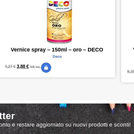
Vernice spray – 150ml – oro – DECO
Deco
3,88
€
4,27
€
IVA inc.
9,3
tter
sconto e restare aggiornato su nuovi prodotti e sconti!