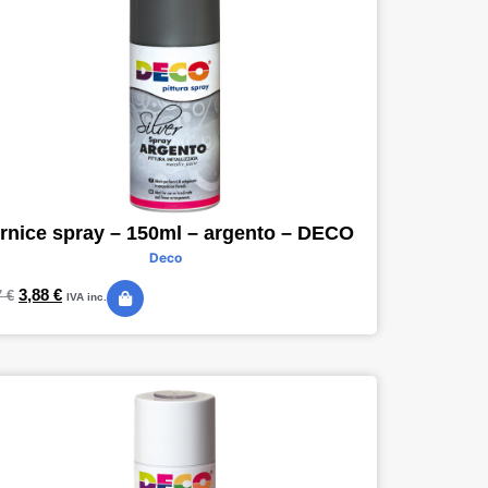
rnice spray – 150ml – argento – DECO
Deco
3,88
€
7
€
IVA inc.