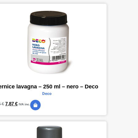
ernice lavagna – 250 ml – nero – Deco
Deco
7,87
€
5
€
IVA inc.