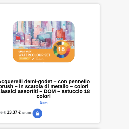
Acquerelli demi-godet – con pennello
brush – in scatola di metallo – colori
lassici assortiti – DOM – astuccio 18
colori
Dom
13,37
€
66
€
IVA inc.