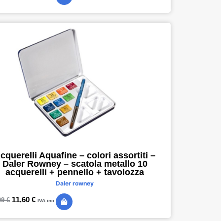
cquerelli Aquafine – colori assortiti –
Daler Rowney – scatola metallo 10
acquerelli + pennello + tavolozza
Daler rowney
11,60
€
09
€
IVA inc.