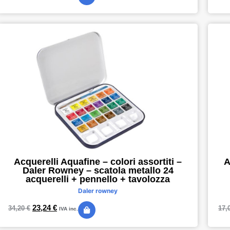
Acquerelli Aquafine – colori assortiti –
A
Daler Rowney – scatola metallo 24
acquerelli + pennello + tavolozza
Daler rowney
23,24
€
34,20
€
17,
IVA inc.