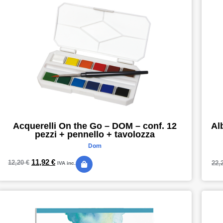
Acquerelli On the Go – DOM – conf. 12
Al
pezzi + pennello + tavolozza
Dom
11,92
€
12,20
€
22,
IVA inc.