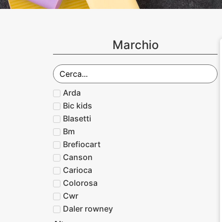
Marchio
Arda
Bic kids
Blasetti
Bm
Brefiocart
Canson
Carioca
Colorosa
Cwr
Daler rowney