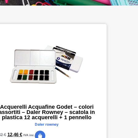
Acquerelli Acquafine Godet – colori
assortiti – Daler Rowney – scatola in
plastica 12 acquerelli + 1 pennello
Daler rowney
12,46
€
32
€
IVA inc.