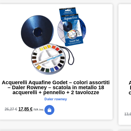
Acquerelli Aquafine Godet – colori assortiti
– Daler Rowney – scatola in metallo 18
acquerelli + pennello + 2 tavolozze
c
Daler rowney
17,85
€
26,27
€
IVA inc.
13,