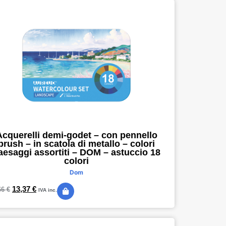
Acquerelli demi-godet – con pennello
brush – in scatola di metallo – colori
aesaggi assortiti – DOM – astuccio 18
colori
Dom
13,37
€
66
€
IVA inc.