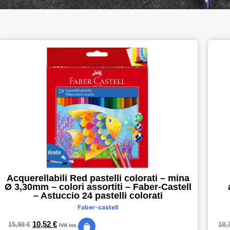
Acquerellabili Red pastelli colorati – mina
Ø 3,30mm – colori assortiti – Faber-Castell
– Astuccio 24 pastelli colorati
Faber-castell
10,52
€
15,98
€
18,
IVA inc.