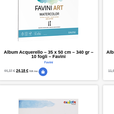
Album Acquerello – 35 x 50 cm – 340 gr –
Alb
10 fogli – Favini
Favini
24,18
€
44,37
€
11,
IVA inc.