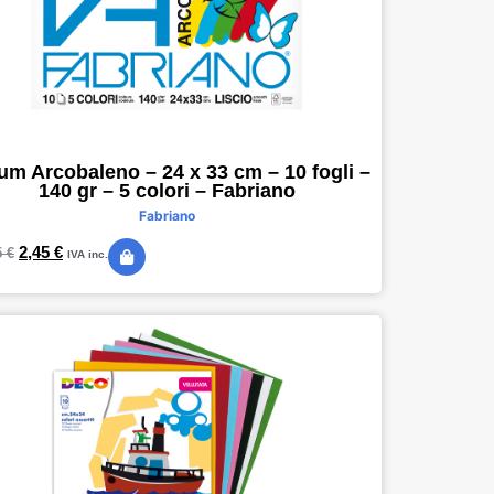
um Arcobaleno – 24 x 33 cm – 10 fogli –
140 gr – 5 colori – Fabriano
Fabriano
2,45
€
5
€
IVA inc.