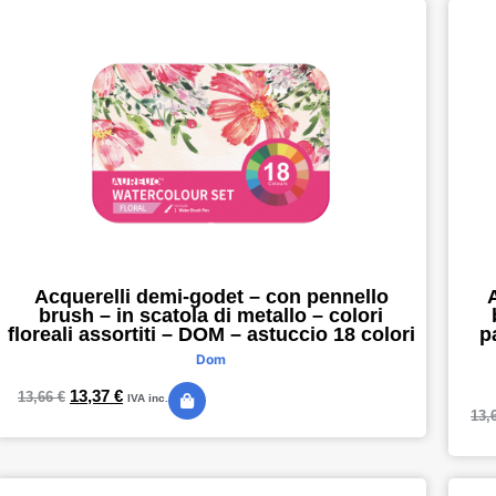
Acquerelli demi-godet – con pennello
brush – in scatola di metallo – colori
floreali assortiti – DOM – astuccio 18 colori
p
Dom
13,37
€
13,66
€
IVA inc.
13,