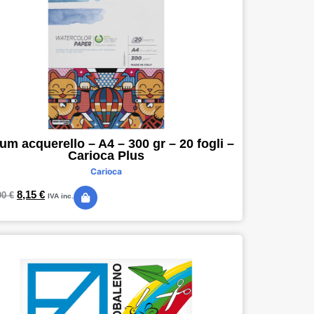
um acquerello – A4 – 300 gr – 20 fogli –
Carioca Plus
Carioca
8,15
€
90
€
IVA inc.