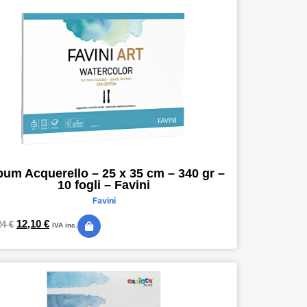
bum Acquerello – 25 x 35 cm – 340 gr –
10 fogli – Favini
Favini
12,10
€
24
€
IVA inc.