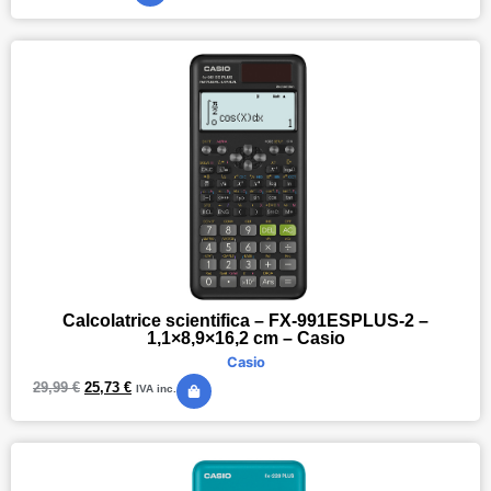
Calcolatrice scientifica – FX-991ESPLUS-2 –
1,1×8,9×16,2 cm – Casio
Casio
29,99
€
25,73
€
IVA inc.