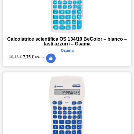
Calcolatrice scientifica OS 134/10 BeColor – bianco –
tasti azzurri – Osama
Osama
10,13
€
7,75
€
IVA inc.