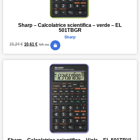
Sharp – Calcolatrice scientifica – verde – EL
501TBGR
Sharp
15,24
€
10,61
€
IVA inc.