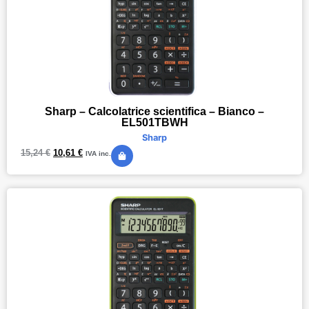
Sharp – Calcolatrice scientifica – Bianco –
EL501TBWH
Sharp
15,24
€
10,61
€
IVA inc.