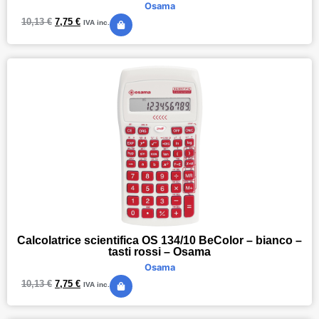
Osama
10,13
€
7,75
€
IVA inc.
Calcolatrice scientifica OS 134/10 BeColor – bianco –
tasti rossi – Osama
Osama
10,13
€
7,75
€
IVA inc.