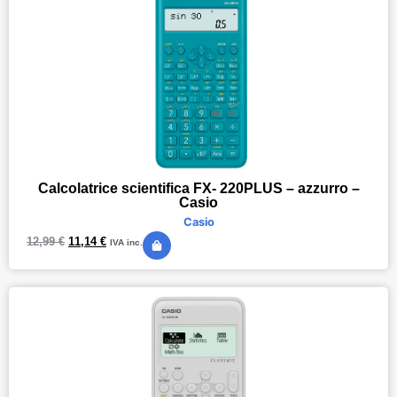
Calcolatrice scientifica FX- 220PLUS – azzurro –
Casio
Casio
12,99
€
11,14
€
IVA inc.