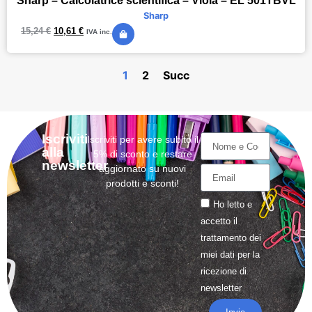
Sharp – Calcolatrice scientifica – Viola – EL 501TBVL
Sharp
15,24
€
10,61
€
IVA inc.
1
2
Succ
Iscriviti
Iscriviti per avere subito il
alla
5% di sconto e restare
newsletter
aggiornato su nuovi
prodotti e sconti!
Ho letto e
accetto il
trattamento
dei
miei dati per la
ricezione di
newsletter