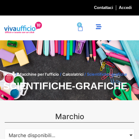
Contattaci
Accedi
0
Home
/
Macchine per l'ufficio
/
Calcolatrici
/ Scientifiche-grafiche
SCIENTIFICHE-GRAFICHE
Marchio
Marche disponibili...