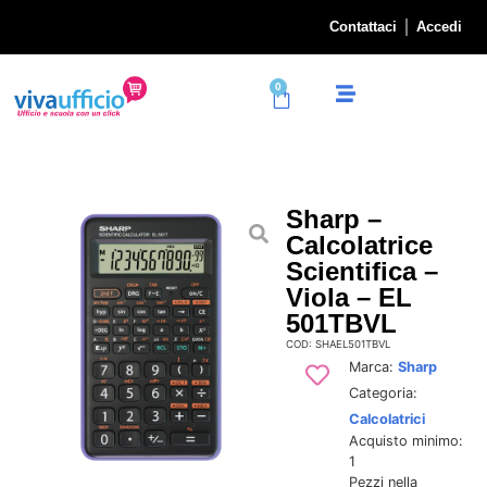
Contattaci
Accedi
0
Sharp –
Calcolatrice
Scientifica –
Viola – EL
501TBVL
COD: SHAEL501TBVL
Marca:
Sharp
Categoria:
Calcolatrici
Acquisto minimo:
1
Pezzi nella