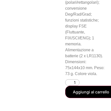
(polari/rettangolari);
conversione
Deg/Rad/Grad;
funzioni statistiche;
display FSE
(Fluttuante,
FIX/SCI/ENG); 1
memoria.
Alimentazione a
batterie (2 x LR1130).
Dimensioni:
75x144x10 mm. Peso:
73 g. Colore viola.
Aggiungi al carrello