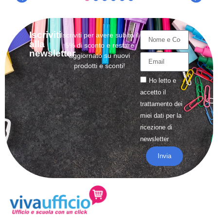
Iscriviti
Iscriviti per avere subito il
alla
5% di sconto e restare
newsletter
aggiornato su nuovi
prodotti e sconti!
Ho letto e
accetto il
trattamento
dei
miei dati per la
ricezione di
newsletter
Invia