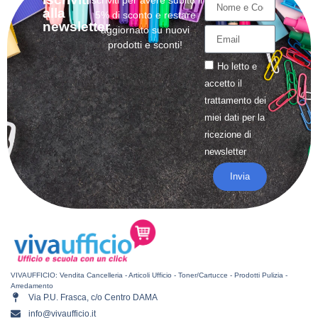
Iscriviti per avere subito il
alla
5% di sconto e restare
newsletter
aggiornato su nuovi
prodotti e sconti!
Ho letto e
accetto il
trattamento
dei
miei dati per la
ricezione di
newsletter
Invia
VIVAUFFICIO: Vendita Cancelleria - Articoli Ufficio - Toner/Cartucce - Prodotti Pulizia -
Arredamento
Via P.U. Frasca, c/o Centro DAMA
info@vivaufficio.it