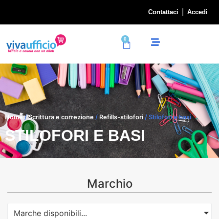
Contattaci
Accedi
0
Home
/
Scrittura e correzione
/
Refills-stilofori
/ Stilofori e basi
STILOFORI E BASI
Marchio
Marche disponibili...