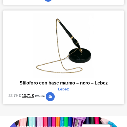
Stiloforo con base marmo – nero – Lebez
Lebez
22,79
€
13,71
€
IVA inc.
Iscriviti