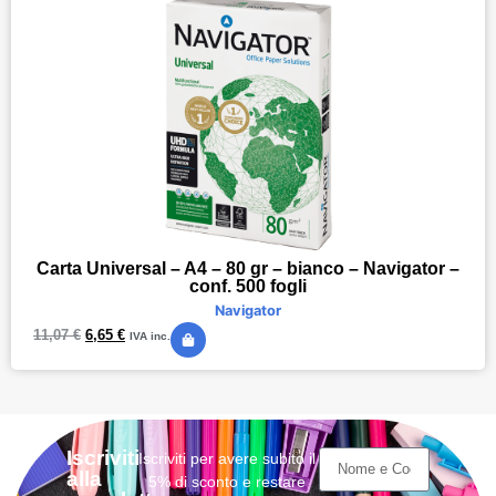
Carta Universal – A4 – 80 gr – bianco – Navigator –
conf. 500 fogli
Navigator
11,07
€
6,65
€
IVA inc.
Iscriviti
Iscriviti per avere subito il
alla
5% di sconto e restare