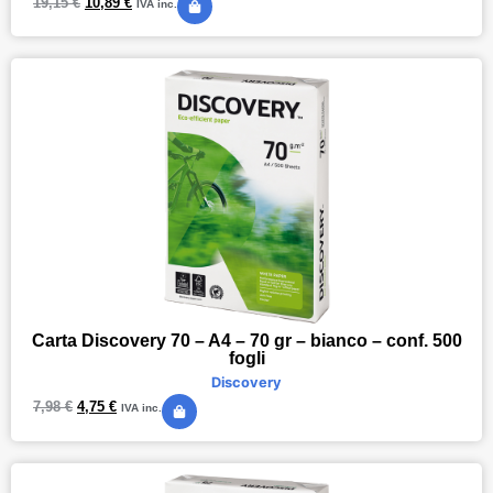
19,15
€
10,89
€
IVA inc.
Carta Discovery 70 – A4 – 70 gr – bianco – conf. 500
fogli
Discovery
7,98
€
4,75
€
IVA inc.