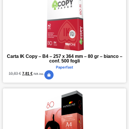
Carta IK Copy – B4 – 257 x 364 mm – 80 gr – bianco –
conf. 500 fogli
Paperfast
10,83
€
7,81
€
IVA inc.