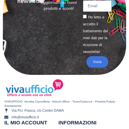
newsletter
aggiornato su nuovi
prodotti e sconti!
Ho letto e
accetto il
trattamento
dei
miei dati per la
ricezione di
newsletter
Invia
VIVAUFFICIO: Vendita Cancelleria - Articoli Ufficio - Toner/Cartucce - Prodotti Pulizia -
Arredamento
Via P.U. Frasca, c/o Centro DAMA
info@vivaufficio.it
IL MIO ACCOUNT
INFORMAZIONI