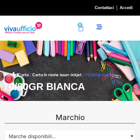
Contattaci
Accedi
0
Home
/
Carta
/
Carta in risme laser-inkjet
/ 70/80gr bianca
70/80GR BIANCA
Marchio
Marche disponibili...