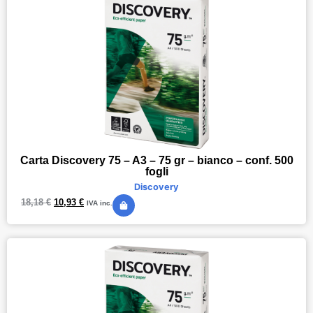
Carta Discovery 75 – A3 – 75 gr – bianco – conf. 500
fogli
Discovery
18,18
€
10,93
€
IVA inc.