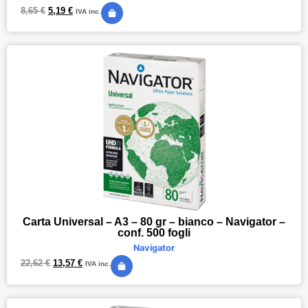
8,65
€
5,19
€
IVA inc.
Carta Universal – A3 – 80 gr – bianco – Navigator –
conf. 500 fogli
Navigator
22,62
€
13,57
€
IVA inc.