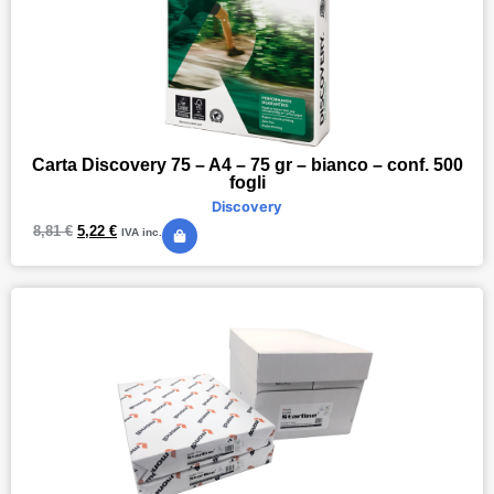
Carta Discovery 75 – A4 – 75 gr – bianco – conf. 500
fogli
Discovery
8,81
€
5,22
€
IVA inc.