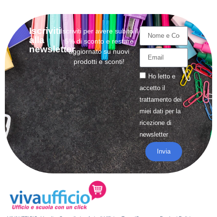
Iscriviti
Iscriviti per avere subito il
alla
5% di sconto e restare
newsletter
aggiornato su nuovi
prodotti e sconti!
Ho letto e
accetto il
trattamento
dei
miei dati per la
ricezione di
newsletter
Invia