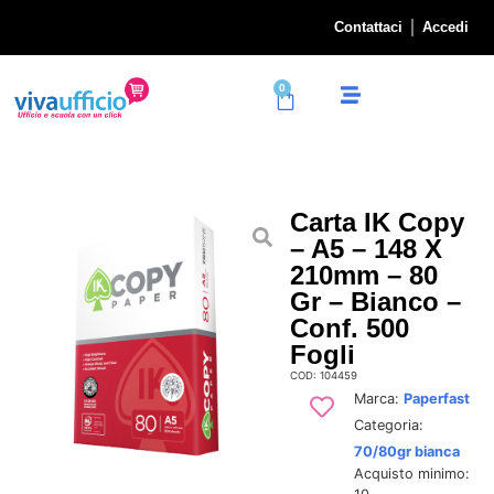
Contattaci
Accedi
0
Carta IK Copy
– A5 – 148 X
210mm – 80
Gr – Bianco –
Conf. 500
Fogli
COD: 104459
Marca:
Paperfast
Categoria:
70/80gr bianca
Acquisto minimo: