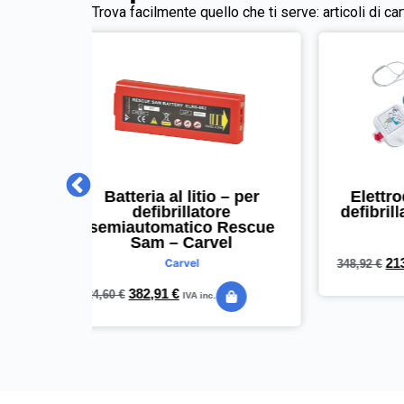
Trova facilmente quello che ti serve: articoli di ca
o – per
Elettrodi bambini – per
re
defibrillatore ZOLL – PVS
def
 Rescue
Pvs
el
213,05
€
348,92
€
523,
IVA inc.