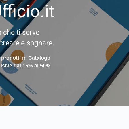
ficio.it
ò che ti serve
 creare e sognare.
 prodotti in Catalogo
usive dal 15% al 50%