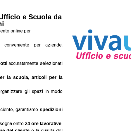
 Ufficio e Scuola da
ni
imento online per
e conveniente per aziende,
accuratamente selezionati
otti
er la scuola, articoli per la
organizzare gli spazi in modo
iciente, garantiamo
spedizioni
nsegna entro
.
24 ore lavorative
e la qualità del
ne del cliente