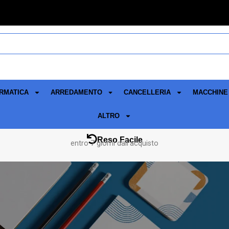
RMATICA
ARREDAMENTO
CANCELLERIA
MACCHINE 
ALTRO
Reso Facile
entro 7 giorni dall’acquisto