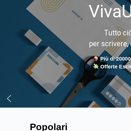
VivaUf
Tutto ci
per scrivere,
Più di 20000
Offerte Escl
Popolari