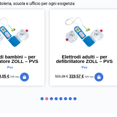
rtoleria, scuola e ufficio per ogni esigenza.
Elettrodi adulti – per
Agenda settimanal
ibrillatore ZOLL – PVS
Time&Life 2027 – 16 x 
– rame metal – Quo V
Pvs
Quovadis
319,57
€
38
€
IVA inc.
24,14
€
28,89
€
IVA inc.