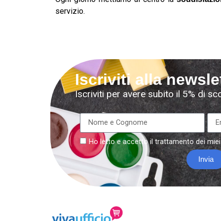
servizio.
Iscriviti alla newsle
Iscriviti per avere subito il 5% di s
Ho letto e accetto il
trattamento
dei miei
Invia