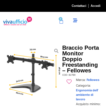
Contattaci
Accedi
0
Braccio Porta
Monitor
Doppio
Freestanding
– Fellowes
COD: 82789
Marca:
Fellowes
Categoria:
Ergonomia dell'
ambiente di
lavoro
Acquisto minimo: