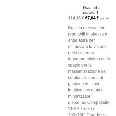
1
Pezzi nella
scatola: 1
114,16
€
67,04
€
IVA inc.
Braccia meccaniche
regolabili in altezza e
angolatura per
ottimizzare la visione
dello schermo.
Ingombro minimo dello
spazio per la
massimizzazione del
comfort. Sistema di
gestione dei cavi
intuitivo che aiuta a
minimizzare il
disordine. Compatibile
VESA 75×75 e
100×100. Grandezza