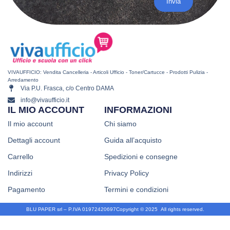
Invia
VIVAUFFICIO: Vendita Cancelleria - Articoli Ufficio - Toner/Cartucce - Prodotti Pulizia -
Arredamento
Via P.U. Frasca, c/o Centro DAMA
info@vivaufficio.it
IL MIO ACCOUNT
INFORMAZIONI
Il mio account
Chi siamo
Dettagli account
Guida all’acquisto
Carrello
Spedizioni e consegne
Indirizzi
Privacy Policy
Pagamento
Termini e condizioni
BLU PAPER srl – P.IVA 01972420697
Copyright © 2025
.
All rights reserved.