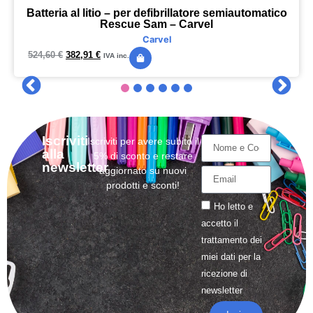
Batteria al litio – per defibrillatore semiautomatico
Rescue Sam – Carvel
Carvel
524,60
€
382,91
€
IVA inc.
Iscriviti
Iscriviti per avere subito il
alla
5% di sconto e restare
newsletter
aggiornato su nuovi
prodotti e sconti!
Ho letto e
accetto il
trattamento
dei
miei dati per la
ricezione di
newsletter