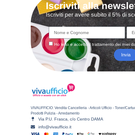
Iscriviti alla newsle
Iscriviti per avere subito il 5% di 
Ho letto e accetto il
trattamento
dei miei da
Invia
VIVAUFFICIO: Vendita Cancelleria - Articoli Ufficio - Toner/Cartu
Prodotti Pulizia - Arredamento
Via P.U. Frasca, c/o Centro DAMA
info@vivaufficio.it