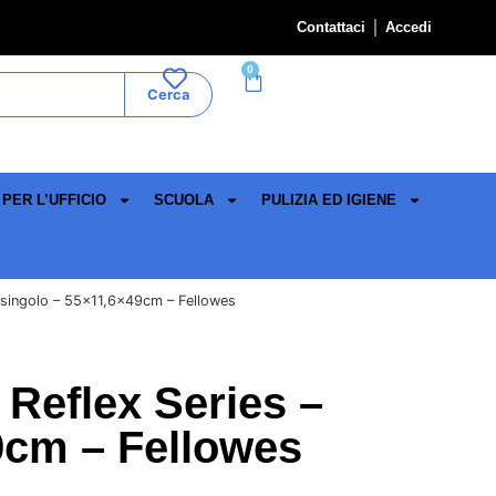
Contattaci
Accedi
0
Cerca
PER L’UFFICIO
SCUOLA
PULIZIA ED IGIENE
– singolo – 55×11,6x49cm – Fellowes
 Reflex Series –
9cm – Fellowes