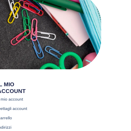
IL MIO
ACCOUNT
l mio account
ettagli account
arrello
ndirizzi