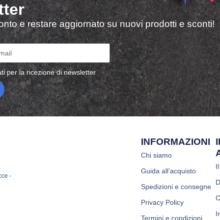
tter
sconto e restare aggiornato su nuovi prodotti e sconti!
ti per la ricezione di newsletter
INFORMAZIONI
Chi siamo
I
Guida all’acquisto
cce -
D
Spedizioni e consegne
C
Privacy Policy
I
Termini e condizioni