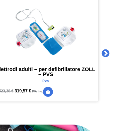
lettrodi adulti – per defibrillatore ZOLL
Agenda 
– PVS
16 x 16
Pvs
319,57
€
24,
523,38
€
28,89
€
IVA inc.