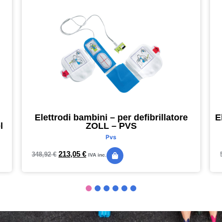
Elettrodi bambini – per defibrillatore
E
l
ZOLL – PVS
Pvs
213,05
€
348,92
€
IVA inc.