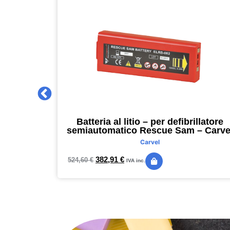
 2027 –
Batteria al litio – per defibrillatore
m – nero –
semiautomatico Rescue Sam – Carve
Carvel
382,91
€
524,60
€
IVA inc.