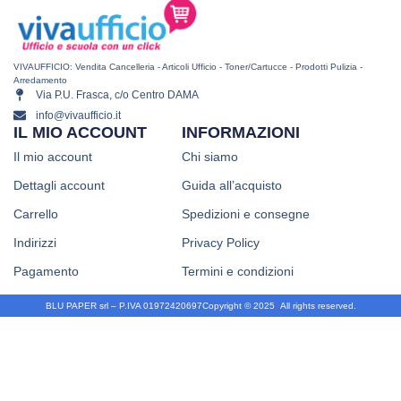
VIVAUFFICIO: Vendita Cancelleria - Articoli Ufficio - Toner/Cartucce - Prodotti Pulizia -
Arredamento
Via P.U. Frasca, c/o Centro DAMA
info@vivaufficio.it
IL MIO ACCOUNT
INFORMAZIONI
Il mio account
Chi siamo
Dettagli account
Guida all’acquisto
Carrello
Spedizioni e consegne
Indirizzi
Privacy Policy
Pagamento
Termini e condizioni
BLU PAPER srl – P.IVA 01972420697
Copyright © 2025
.
All rights reserved.