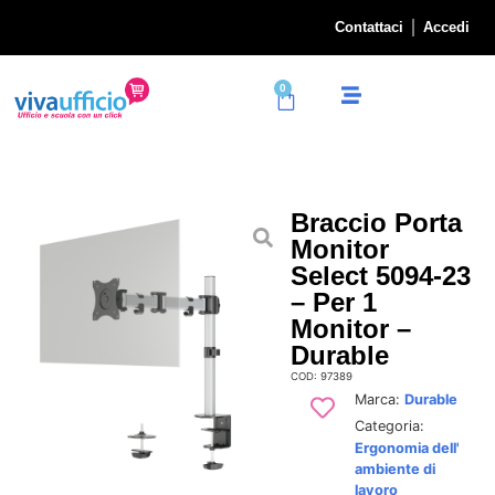
Contattaci
Accedi
0
Braccio Porta
Monitor
Select 5094-23
– Per 1
Monitor –
Durable
COD: 97389
Marca:
Durable
Categoria:
Ergonomia dell'
ambiente di
lavoro