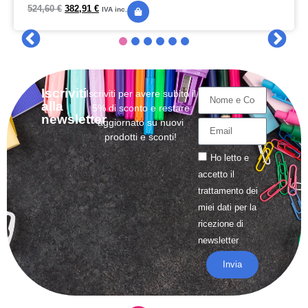
524,60
€
382,91
€
IVA inc.
Iscriviti
Iscriviti per avere subito il
alla
5% di sconto e restare
newsletter
aggiornato su nuovi
prodotti e sconti!
Ho letto e
accetto il
trattamento
dei
miei dati per la
ricezione di
newsletter
Invia