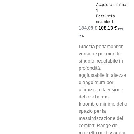
Acquisto minimo:
1
Pezzi nella
scatola: 1
184,09
€
108,13
€
IVA
inc.
Braccia portamonitor,
versione per monitor
singolo, regolabile in
profondità.
aggiustabile in altezza
e angolatura per
ottimizzare la visione
dello schermo.
Ingombro minimo dello
spazio per la
massimizzazione del
comfort. Range del
morsetto per fissaggio