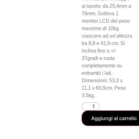
al tavolo: da 25,4mm a
76mm. Solleva 1
monitor LCD del peso
massimo di 10kg
ciascuno ad un’altezza
tra 8,8 e 41,9 cm. Si
inclina fino a +/-
37gradi e ruota
completamente su
entrambi i lati.
Dimensioni: 53,3 x
11,1 x 60,9cm. Peso
3.5kg.
Aggiungi al carrello