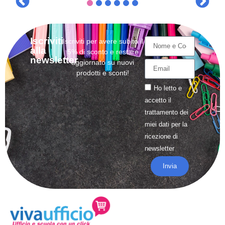
Iscriviti
Iscriviti per avere subito il
alla
5% di sconto e restare
newsletter
aggiornato su nuovi
prodotti e sconti!
Ho letto e
accetto il
trattamento
dei
miei dati per la
ricezione di
newsletter
Invia