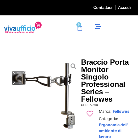
Contattaci
Accedi
0
Braccio Porta
Monitor
Singolo
Professional
Series –
Fellowes
COD: 77590
Marca:
Fellowes
Categoria:
Ergonomia dell'
ambiente di
lavoro