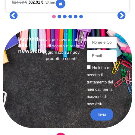
524,60
€
382,91
€
IVA inc.
Iscriviti
Iscriviti per avere subito il
alla
5% di sconto e restare
newsletter
aggiornato su nuovi
prodotti e sconti!
Ho letto e
accetto il
trattamento
dei
miei dati per la
ricezione di
newsletter
Invia