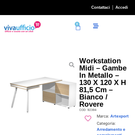
Contattaci
Accedi
0
Workstation
Midi – Gambe
In Metallo –
130 X 120 X H
81,5 Cm –
Bianco /
Rovere
COD: 92394
Marca:
Artexport
Categoria:
Arredamento e