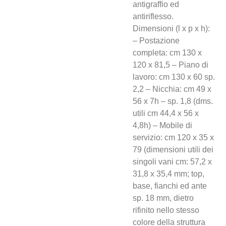
antigraffio ed
antiriflesso.
Dimensioni (l x p x h):
– Postazione
completa: cm 130 x
120 x 81,5 – Piano di
lavoro: cm 130 x 60 sp.
2,2 – Nicchia: cm 49 x
56 x 7h – sp. 1,8 (dms.
utili cm 44,4 x 56 x
4,8h) – Mobile di
servizio: cm 120 x 35 x
79 (dimensioni utili dei
singoli vani cm: 57,2 x
31,8 x 35,4 mm; top,
base, fianchi ed ante
sp. 18 mm, dietro
rifinito nello stesso
colore della struttura