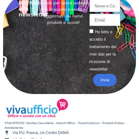
Iscriviti
Iscriviti per avere subito il
alla
5% di sconto e restare
newsletter
aggiornato su nuovi
prodotti e sconti!
Ho letto e
accetto il
trattamento
dei
miei dati per la
ricezione di
newsletter
Invia
VIVAUFFICIO: Vendita Cancelleria - Articoli Ufficio - Toner/Cartucce - Prodotti Pulizia -
Arredamento
Via P.U. Frasca, c/o Centro DAMA