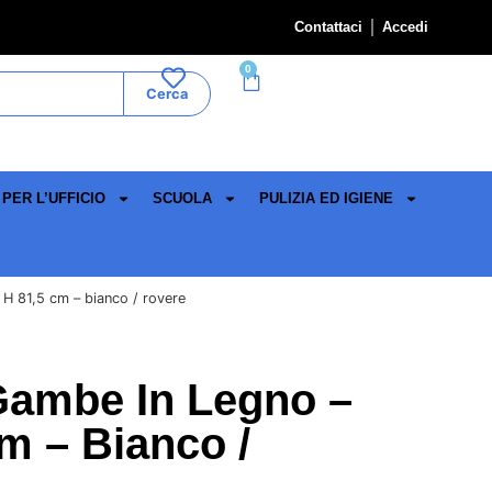
Contattaci
Accedi
0
Cerca
PER L’UFFICIO
SCUOLA
PULIZIA ED IGIENE
 H 81,5 cm – bianco / rovere
Gambe In Legno –
m – Bianco /