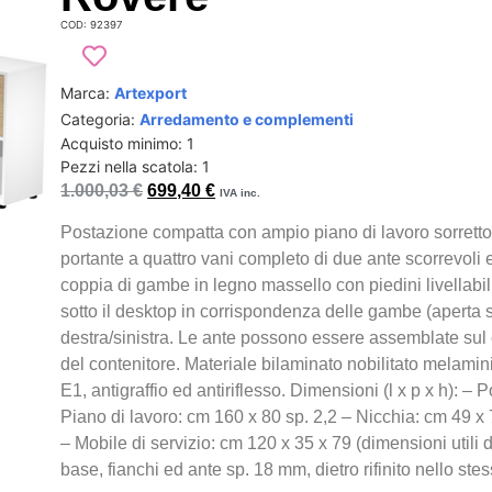
COD: 92397
Marca:
Artexport
Categoria:
Arredamento e complementi
Acquisto minimo: 1
Pezzi nella scatola: 1
1.000,03
€
699,40
€
IVA inc.
Postazione compatta con ampio piano di lavoro sorretto 
portante a quattro vani completo di due ante scorrevoli e 
coppia di gambe in legno massello con piedini livellabil
sotto il desktop in corrispondenza delle gambe (aperta s
destra/sinistra. Le ante possono essere assemblate sul c
del contenitore. Materiale bilaminato nobilitato mela
E1, antigraffio ed antiriflesso. Dimensioni (l x p x h): 
Piano di lavoro: cm 160 x 80 sp. 2,2 – Nicchia: cm 49 x 7
– Mobile di servizio: cm 120 x 35 x 79 (dimensioni utili 
base, fianchi ed ante sp. 18 mm, dietro rifinito nello ste