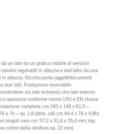
da un lato da un pratico mobile di servizio
piedini regolabili in altezza e dall’altro da una
i in altezza. Nicchia porta oggetti/documenti
u due lati). Postazione reversibile
ontenitore sia lato scrivania che lato esterno
minico spessore conforme norme UNI e EN classe
– Postazione completa: cm 160 x 140 x 81,5 –
6 x 7h – sp. 1,8 (dms. utili cm 44,4 x 76 x 4,8h)
dei singoli vani cm: 57,2 x 31,8 x 35,4 mm; top,
sso colore della struttura sp. 10 mm)