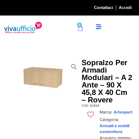
Contattaci
Accedi
0
Sopralzo Per
Armadi
Modulari – A 2
Ante – 90 X
45,8 X 40 Cm
– Rovere
COD: 82858
Marca:
Artexport
Categoria:
Armadi e mobili
contenitore
Acquisto minimo: