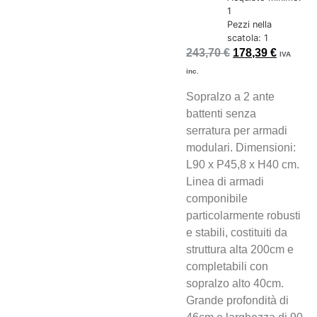
1
Pezzi nella
scatola: 1
243,70
€
178,39
€
IVA
inc.
Sopralzo a 2 ante
battenti senza
serratura per armadi
modulari. Dimensioni:
L90 x P45,8 x H40 cm.
Linea di armadi
componibile
particolarmente robusti
e stabili, costituiti da
struttura alta 200cm e
completabili con
sopralzo alto 40cm.
Grande profondità di