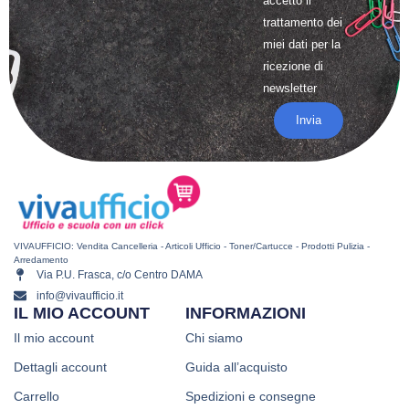
accetto il
trattamento
dei
miei dati per la
ricezione di
newsletter
Invia
VIVAUFFICIO: Vendita Cancelleria - Articoli Ufficio - Toner/Cartucce - Prodotti Pulizia -
Arredamento
Via P.U. Frasca, c/o Centro DAMA
info@vivaufficio.it
IL MIO ACCOUNT
INFORMAZIONI
Il mio account
Chi siamo
Dettagli account
Guida all’acquisto
Carrello
Spedizioni e consegne