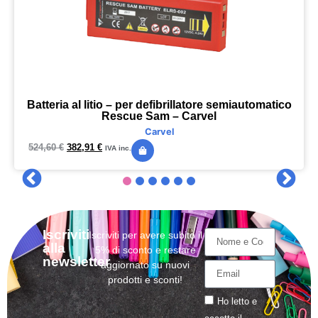
Batteria al litio – per defibrillatore semiautomatico
Rescue Sam – Carvel
Carvel
524,60
€
382,91
€
IVA inc.
Iscriviti
Iscriviti per avere subito il
alla
5% di sconto e restare
newsletter
aggiornato su nuovi
prodotti e sconti!
Ho letto e