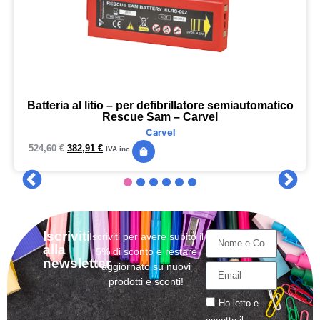
Batteria al litio – per defibrillatore semiautomatico
Rescue Sam – Carvel
Carvel
524,60
€
382,91
€
IVA inc.
Iscriviti
Iscriviti per avere subito il
alla
5% di sconto e restare
newsletter
aggiornato su nuovi
prodotti e sconti!
Ho letto e