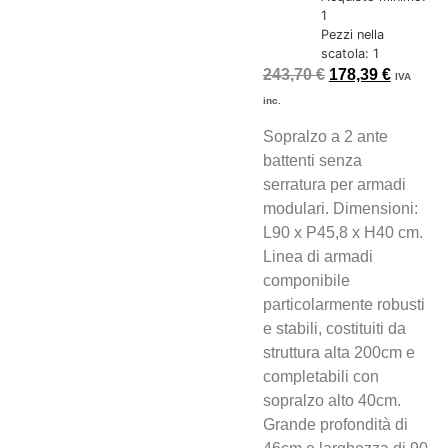
1
Pezzi nella
scatola: 1
243,70
€
178,39
€
IVA
inc.
Sopralzo a 2 ante
battenti senza
serratura per armadi
modulari. Dimensioni:
L90 x P45,8 x H40 cm.
Linea di armadi
componibile
particolarmente robusti
e stabili, costituiti da
struttura alta 200cm e
completabili con
sopralzo alto 40cm.
Grande profondità di