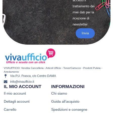
accetto il
trattamento
dei
miei dati per la
ricezione di
newsletter
Invia
VIVAUFFICIO: Vendita Cancelleria - Articoli Ufficio - Toner/Cartucce - Prodotti Pulizia -
Arredamento
Via P.U. Frasca, c/o Centro DAMA
info@vivaufficio.it
IL MIO ACCOUNT
INFORMAZIONI
Il mio account
Chi siamo
Dettagli account
Guida all’acquisto
Carrello
Spedizioni e consegne