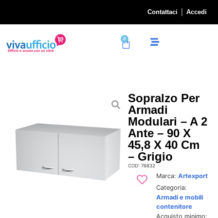
Contattaci
Accedi
0
Sopralzo Per
Armadi
Modulari – A 2
Ante – 90 X
45,8 X 40 Cm
– Grigio
COD: 76832
Marca:
Artexport
Categoria:
Armadi e mobili
contenitore
Acquisto minimo: