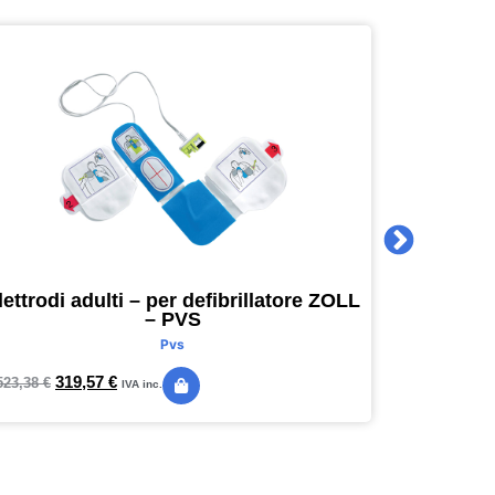
lettrodi adulti – per defibrillatore ZOLL
Agenda 
– PVS
16 x 16
Pvs
319,57
€
24,
523,38
€
28,89
€
IVA inc.