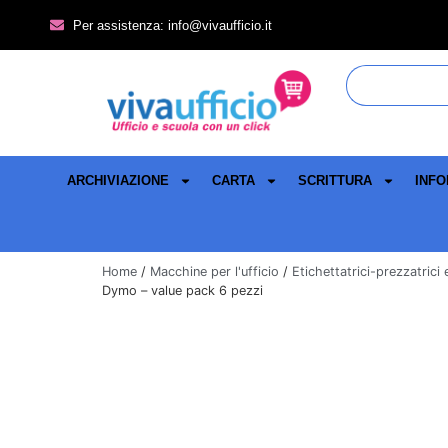
Per assistenza: info@vivaufficio.it
ARCHIVIAZIONE
CARTA
SCRITTURA
INFO
Home
/
Macchine per l'ufficio
/
Etichettatrici-prezzatrici
Dymo – value pack 6 pezzi