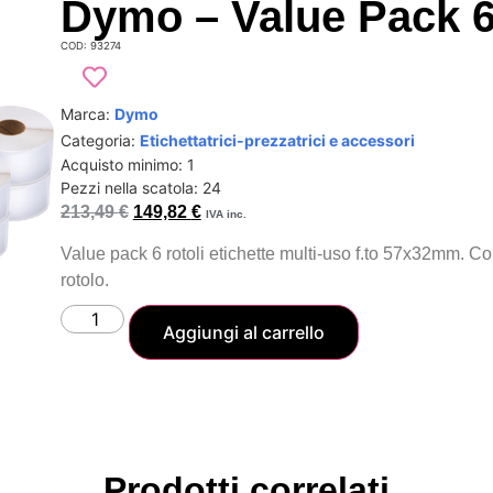
Dymo – Value Pack 6
COD: 93274
Marca:
Dymo
Categoria:
Etichettatrici-prezzatrici e accessori
Acquisto minimo: 1
Pezzi nella scatola: 24
213,49
€
149,82
€
IVA inc.
Value pack 6 rotoli etichette multi-uso f.to 57x32mm. Co
rotolo.
Aggiungi al carrello
Prodotti correlati