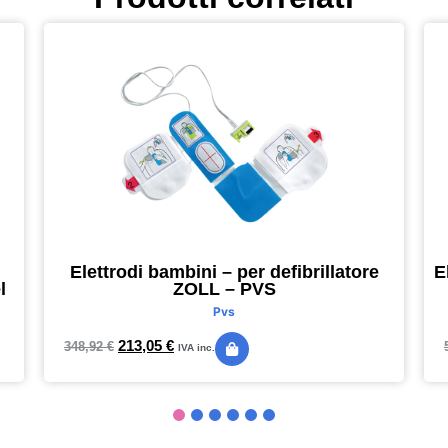
Elettrodi bambini – per defibrillatore
E
l
ZOLL – PVS
Pvs
213,05
€
348,92
€
IVA inc.