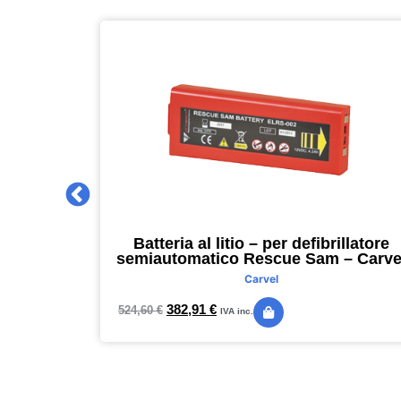
 2027 –
Batteria al litio – per defibrillatore
m – nero –
semiautomatico Rescue Sam – Carve
Carvel
382,91
€
524,60
€
IVA inc.