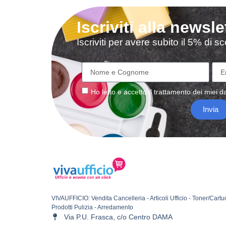
Iscriviti alla newsle
Iscriviti per avere subito il 5% di 
Ho letto e accetto il
trattamento
dei miei da
Invia
VIVAUFFICIO: Vendita Cancelleria - Articoli Ufficio - Toner/Cartu
Prodotti Pulizia - Arredamento
Via P.U. Frasca, c/o Centro DAMA