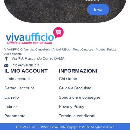
Invia
VIVAUFFICIO: Vendita Cancelleria - Articoli Ufficio - Toner/Cartucce - Prodotti Pulizia -
Arredamento
Via P.U. Frasca, c/o Centro DAMA
info@vivaufficio.it
IL MIO ACCOUNT
INFORMAZIONI
Il mio account
Chi siamo
Dettagli account
Guida all’acquisto
Carrello
Spedizioni e consegne
Indirizzi
Privacy Policy
Pagamento
Termini e condizioni
BLU PAPER srl – P.IVA 01972420697
Copyright © 2025
.
All rights reserved.