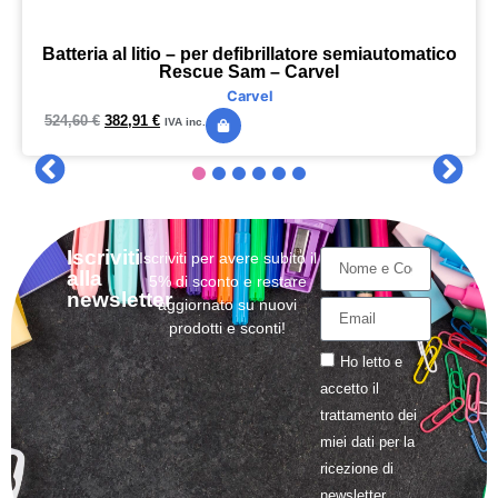
Batteria al litio – per defibrillatore semiautomatico
Rescue Sam – Carvel
Carvel
524,60
€
382,91
€
IVA inc.
Iscriviti
Iscriviti per avere subito il
alla
5% di sconto e restare
newsletter
aggiornato su nuovi
prodotti e sconti!
Ho letto e
accetto il
trattamento
dei
miei dati per la
ricezione di
newsletter