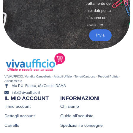
trattamento
dei
miei dati per la
ricezione di
newsletter
Invia
VIVAUFFICIO: Vendita Cancelleria - Articoli Ufficio - Toner/Cartucce - Prodotti Pulizia -
Arredamento
Via P.U. Frasca, c/o Centro DAMA
info@vivaufficio.it
IL MIO ACCOUNT
INFORMAZIONI
Il mio account
Chi siamo
Dettagli account
Guida all’acquisto
Carrello
Spedizioni e consegne