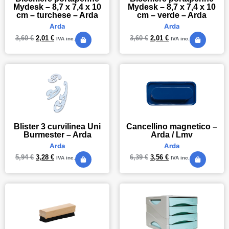
Mydesk – 8,7 x 7,4 x 10
Mydesk – 8,7 x 7,4 x 10
cm – turchese – Arda
cm – verde – Arda
Arda
Arda
3,60
€
2,01
€
3,60
€
2,01
€
IVA inc.
IVA inc.
Blister 3 curvilinea Uni
Cancellino magnetico –
Burmester – Arda
Arda / Lmv
Arda
Arda
5,94
€
3,28
€
6,39
€
3,56
€
IVA inc.
IVA inc.