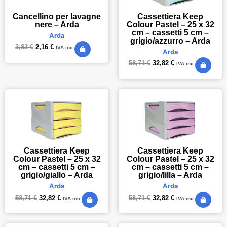
Cancellino per lavagne
Cassettiera Keep
nere – Arda
Colour Pastel – 25 x 32
cm – cassetti 5 cm –
Arda
grigio/azzurro – Arda
3,83
€
2,16
€
IVA inc.
Arda
58,71
€
32,82
€
IVA inc.
Cassettiera Keep
Cassettiera Keep
Colour Pastel – 25 x 32
Colour Pastel – 25 x 32
cm – cassetti 5 cm –
cm – cassetti 5 cm –
grigio/giallo – Arda
grigio/lilla – Arda
Arda
Arda
58,71
€
32,82
€
58,71
€
32,82
€
IVA inc.
IVA inc.