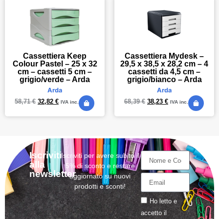
Cassettiera Keep
Cassettiera Mydesk –
Colour Pastel – 25 x 32
29,5 x 38,5 x 28,2 cm – 4
cm – cassetti 5 cm –
cassetti da 4,5 cm –
grigio/verde – Arda
grigio/bianco – Arda
Arda
Arda
58,71
€
32,82
€
68,39
€
38,23
€
IVA inc.
IVA inc.
Iscriviti
Iscriviti per avere subito il
alla
5% di sconto e restare
newsletter
aggiornato su nuovi
prodotti e sconti!
Ho letto e
accetto il