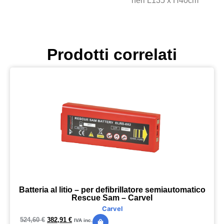
neri L135 x H40cm
Prodotti correlati
Batteria al litio – per defibrillatore semiautomatico
Rescue Sam – Carvel
Carvel
524,60
€
382,91
€
IVA inc.