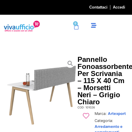
Contattaci
Accedi
0
Pannello
Fonoassorbent
Per Scrivania
– 115 X 40 Cm
– Morsetti
Neri – Grigio
Chiaro
COD: 101026
Marca:
Artexport
Categoria:
Arredamento e