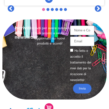
Iscriviti
Iscriviti per avere subito il
alla
5% di sconto e restare
newsletter
aggiornato su nuovi
prodotti e sconti!
Ho letto e
accetto il
trattamento
dei
miei dati per la
ricezione di
newsletter
Invia