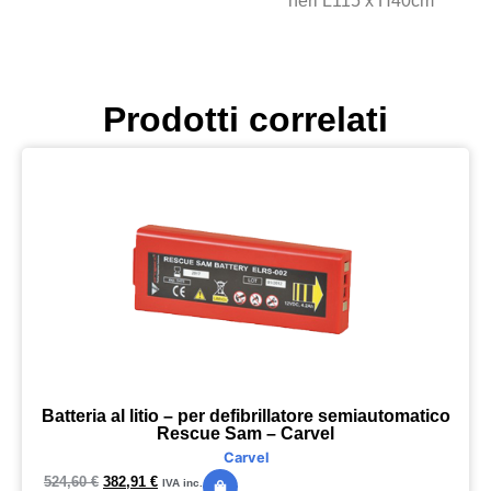
neri L115 x H40cm
Prodotti correlati
Batteria al litio – per defibrillatore semiautomatico
Rescue Sam – Carvel
Carvel
524,60
€
382,91
€
IVA inc.