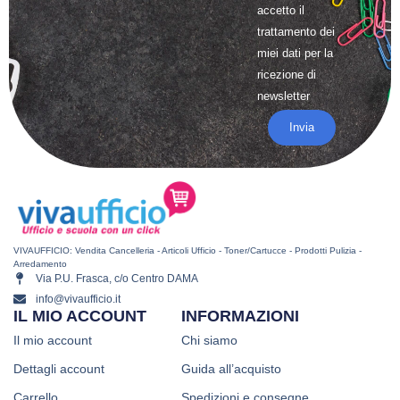
accetto il
trattamento
dei
miei dati per la
ricezione di
newsletter
Invia
VIVAUFFICIO: Vendita Cancelleria - Articoli Ufficio - Toner/Cartucce - Prodotti Pulizia -
Arredamento
Via P.U. Frasca, c/o Centro DAMA
info@vivaufficio.it
IL MIO ACCOUNT
INFORMAZIONI
Il mio account
Chi siamo
Dettagli account
Guida all’acquisto
Carrello
Spedizioni e consegne