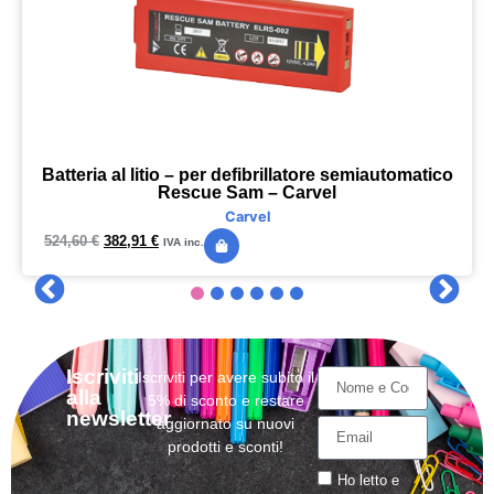
Batteria al litio – per defibrillatore semiautomatico
Rescue Sam – Carvel
Carvel
524,60
€
382,91
€
IVA inc.
Iscriviti
Iscriviti per avere subito il
alla
5% di sconto e restare
newsletter
aggiornato su nuovi
prodotti e sconti!
Ho letto e