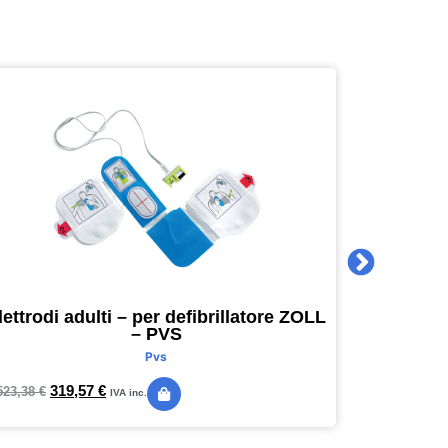
lettrodi adulti – per defibrillatore ZOLL
Agenda 
– PVS
16 x 16
Pvs
319,57
€
24,
523,38
€
28,89
€
IVA inc.