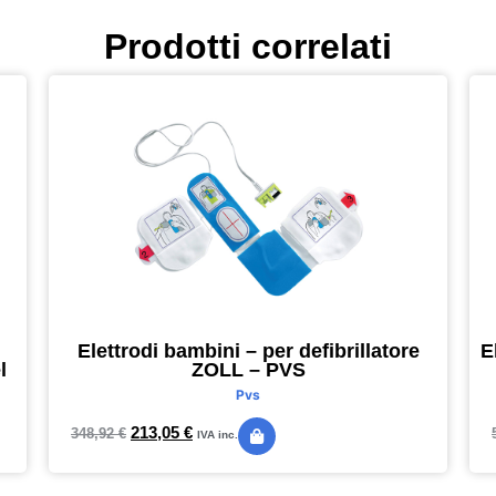
Prodotti correlati
Elettrodi bambini – per defibrillatore
E
l
ZOLL – PVS
Pvs
213,05
€
348,92
€
IVA inc.