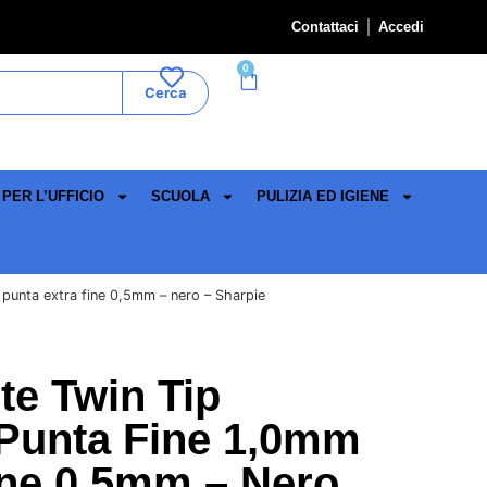
Contattaci
Accedi
0
Cerca
PER L’UFFICIO
SCUOLA
PULIZIA ED IGIENE
punta extra fine 0,5mm – nero – Sharpie
e Twin Tip
 Punta Fine 1,0mm
ine 0,5mm – Nero