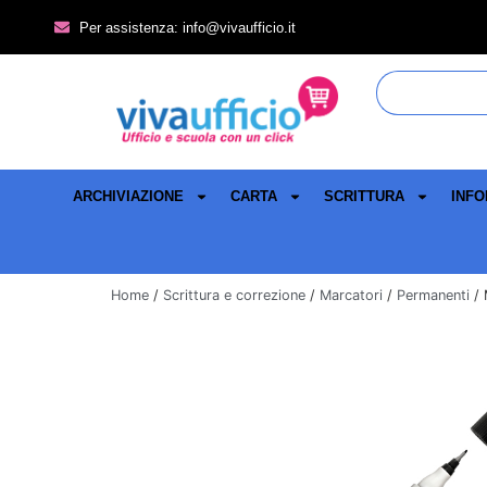
Per assistenza: info@vivaufficio.it
ARCHIVIAZIONE
CARTA
SCRITTURA
INFO
Home
/
Scrittura e correzione
/
Marcatori
/
Permanenti
/ 