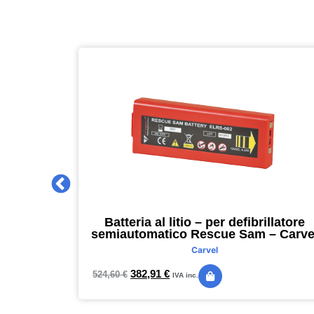
 2027 –
Batteria al litio – per defibrillatore
m – nero –
semiautomatico Rescue Sam – Carve
Carvel
382,91
€
524,60
€
IVA inc.