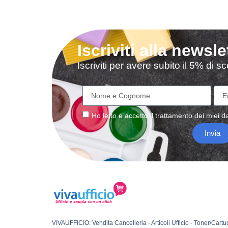
Iscriviti alla newsle
Iscriviti per avere subito il 5% di 
Ho letto e accetto il
trattamento
dei miei da
Invia
VIVAUFFICIO: Vendita Cancelleria - Articoli Ufficio - Toner/Cartu