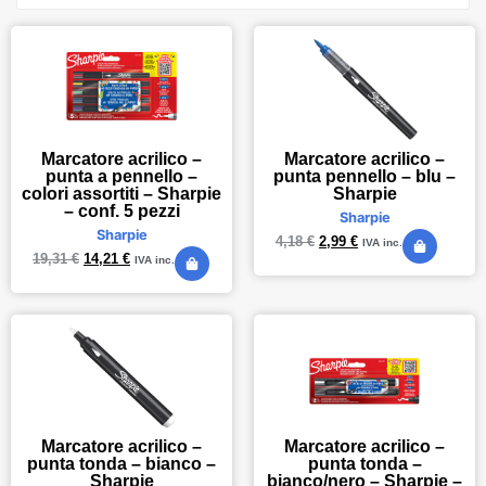
Marcatore acrilico –
Marcatore acrilico –
punta a pennello –
punta pennello – blu –
colori assortiti – Sharpie
Sharpie
– conf. 5 pezzi
Sharpie
Sharpie
4,18
€
2,99
€
IVA inc.
19,31
€
14,21
€
IVA inc.
Marcatore acrilico –
Marcatore acrilico –
punta tonda – bianco –
punta tonda –
Sharpie
bianco/nero – Sharpie –