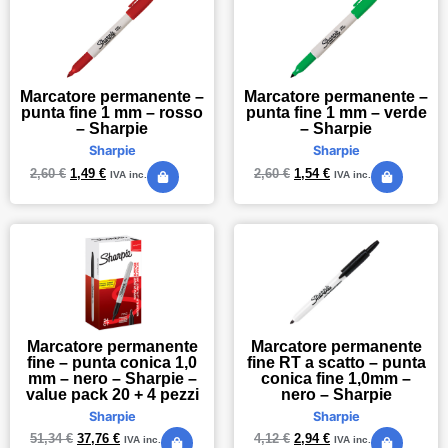
Marcatore permanente –
Marcatore permanente –
punta fine 1 mm – rosso
punta fine 1 mm – verde
– Sharpie
– Sharpie
Sharpie
Sharpie
2,60
€
1,49
€
2,60
€
1,54
€
IVA inc.
IVA inc.
Marcatore permanente
Marcatore permanente
fine – punta conica 1,0
fine RT a scatto – punta
mm – nero – Sharpie –
conica fine 1,0mm –
value pack 20 + 4 pezzi
nero – Sharpie
Sharpie
Sharpie
51,34
€
37,76
€
4,12
€
2,94
€
IVA inc.
IVA inc.