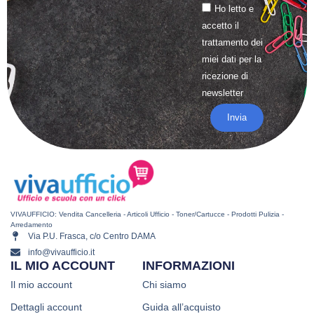
Ho letto e
accetto il
trattamento
dei
miei dati per la
ricezione di
newsletter
Invia
VIVAUFFICIO: Vendita Cancelleria - Articoli Ufficio - Toner/Cartucce - Prodotti Pulizia -
Arredamento
Via P.U. Frasca, c/o Centro DAMA
info@vivaufficio.it
IL MIO ACCOUNT
INFORMAZIONI
Il mio account
Chi siamo
Dettagli account
Guida all’acquisto