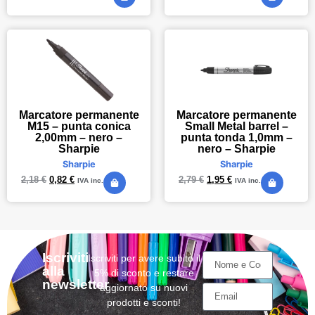
Marcatore permanente
Marcatore permanente
M15 – punta conica
Small Metal barrel –
2,00mm – nero –
punta tonda 1,0mm –
Sharpie
nero – Sharpie
Sharpie
Sharpie
2,18
€
0,82
€
2,79
€
1,95
€
IVA inc.
IVA inc.
Iscriviti
Iscriviti per avere subito il
alla
5% di sconto e restare
newsletter
aggiornato su nuovi
prodotti e sconti!