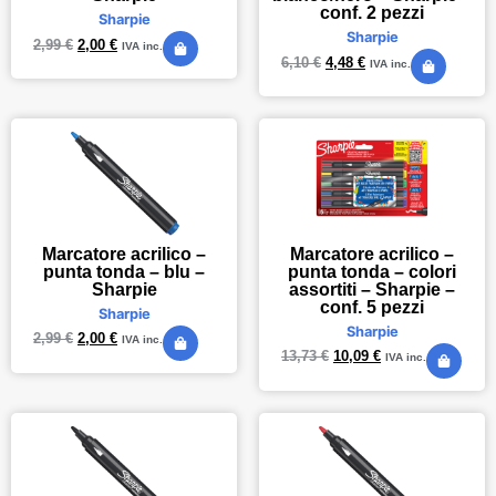
conf. 2 pezzi
Sharpie
Sharpie
2,99
€
2,00
€
IVA inc.
6,10
€
4,48
€
IVA inc.
Marcatore acrilico –
Marcatore acrilico –
punta tonda – blu –
punta tonda – colori
Sharpie
assortiti – Sharpie –
conf. 5 pezzi
Sharpie
Sharpie
2,99
€
2,00
€
IVA inc.
13,73
€
10,09
€
IVA inc.