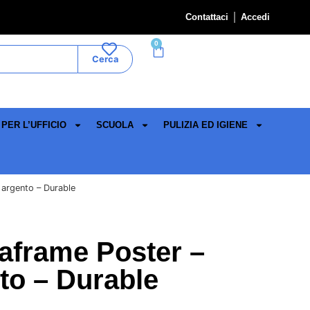
Contattaci
Accedi
0
Cerca
PER L’UFFICIO
SCUOLA
PULIZIA ED IGIENE
 argento – Durable
aframe Poster –
to – Durable