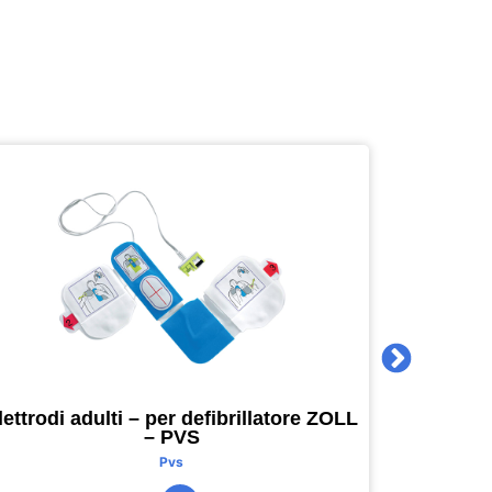
lettrodi adulti – per defibrillatore ZOLL
Agenda 
– PVS
16 x 16
Pvs