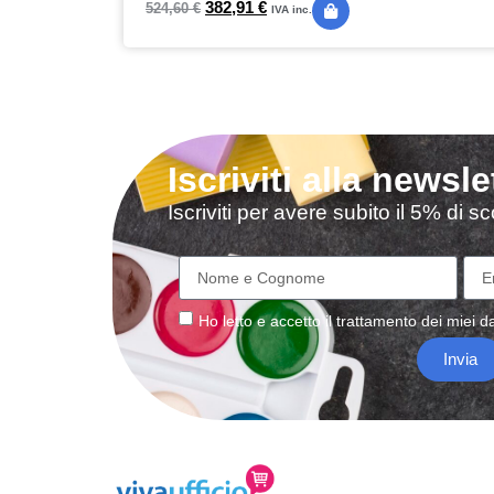
382,91
€
524,60
€
IVA inc.
Iscriviti alla newsle
Iscriviti per avere subito il 5% di 
Ho letto e accetto il
trattamento
dei miei da
Invia