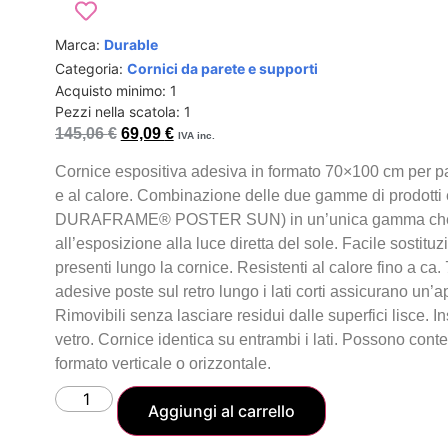
Marca:
Durable
Categoria:
Cornici da parete e supporti
Acquisto minimo: 1
Pezzi nella scatola: 1
145,06
€
69,09
€
IVA inc.
Cornice espositiva adesiva in formato 70×100 cm per pare
e al calore. Combinazione delle due gamme di prodo
DURAFRAME® POSTER SUN) in un’unica gamma che com
all’esposizione alla luce diretta del sole. Facile sostituz
presenti lungo la cornice. Resistenti al calore fino a ca
adesive poste sul retro lungo i lati corti assicurano un’a
Rimovibili senza lasciare residui dalle superfici lisce. In
vetro. Cornice identica su entrambi i lati. Possono conte
formato verticale o orizzontale.
Aggiungi al carrello