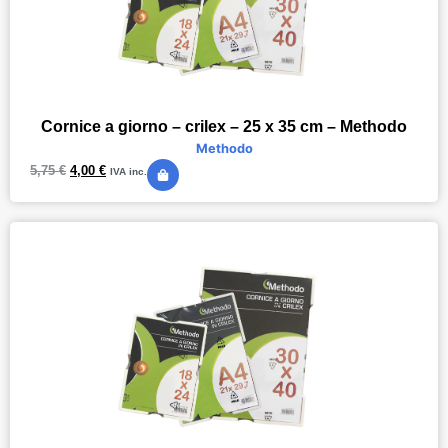
Cornice a giorno – crilex – 25 x 35 cm – Methodo
Methodo
5,75
€
4,00
€
IVA inc.