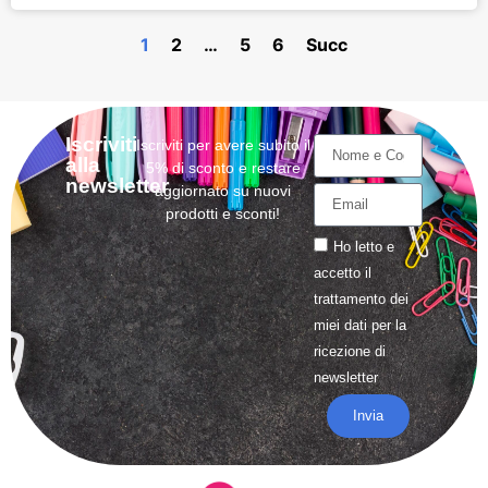
1
2
…
5
6
Succ
Iscriviti
Iscriviti per avere subito il
alla
5% di sconto e restare
newsletter
aggiornato su nuovi
prodotti e sconti!
Ho letto e
accetto il
trattamento
dei
miei dati per la
ricezione di
newsletter
Invia