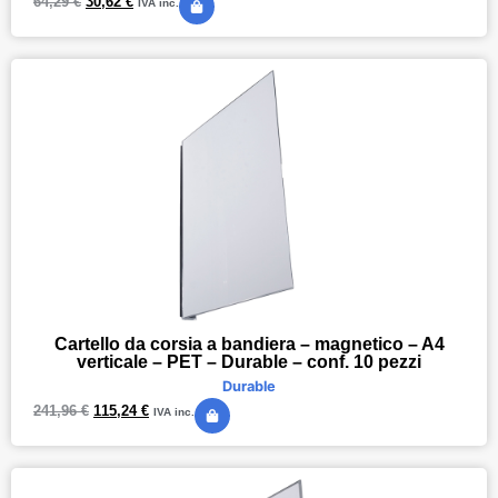
64,29
€
30,62
€
IVA inc.
Cartello da corsia a bandiera – magnetico – A4
verticale – PET – Durable – conf. 10 pezzi
Durable
241,96
€
115,24
€
IVA inc.