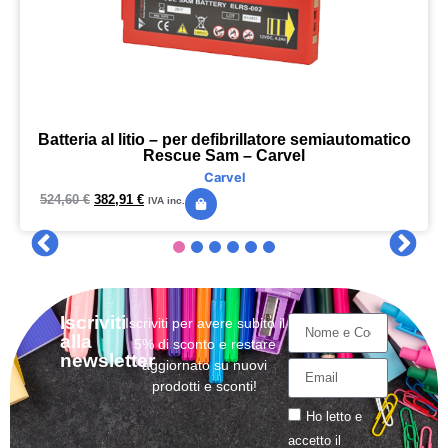
Batteria al litio – per defibrillatore semiautomatico
Rescue Sam – Carvel
Carvel
524,60
€
382,91
€
IVA inc.
Iscriviti
Iscriviti per avere subito il
alla
5% di sconto e restare
newsletter
aggiornato su nuovi
prodotti e sconti!
Ho letto e
accetto il