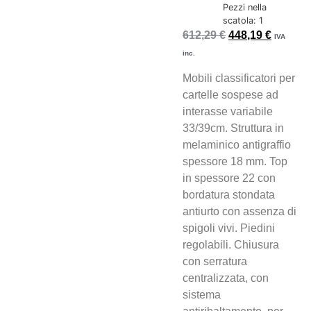
Pezzi nella
scatola: 1
612,29
€
448,19
€
IVA
inc.
Mobili classificatori per
cartelle sospese ad
interasse variabile
33/39cm. Struttura in
melaminico antigraffio
spessore 18 mm. Top
in spessore 22 con
bordatura stondata
antiurto con assenza di
spigoli vivi. Piedini
regolabili. Chiusura
con serratura
centralizzata, con
sistema