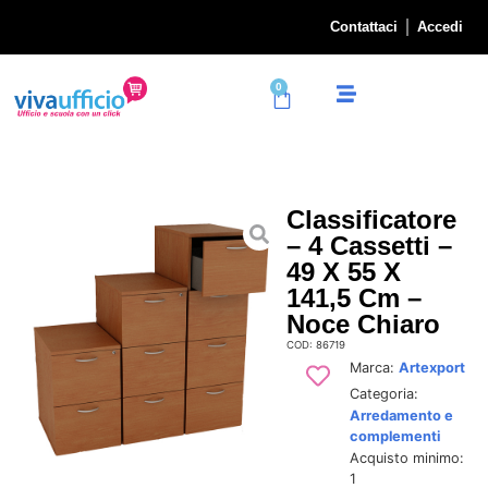
Contattaci
Accedi
0
Classificatore
– 4 Cassetti –
49 X 55 X
141,5 Cm –
Noce Chiaro
COD: 86719
Marca:
Artexport
Categoria:
Arredamento e
complementi
Acquisto minimo:
1