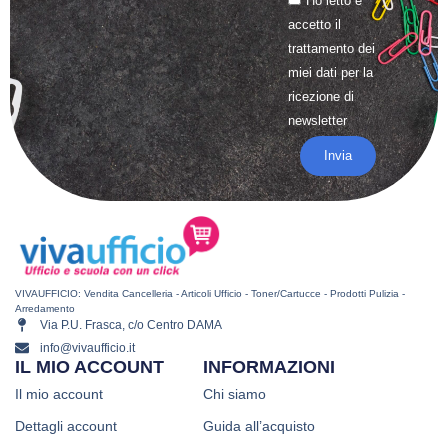
Ho letto e
accetto il
trattamento
dei
miei dati per la
ricezione di
newsletter
Invia
VIVAUFFICIO: Vendita Cancelleria - Articoli Ufficio - Toner/Cartucce - Prodotti Pulizia -
Arredamento
Via P.U. Frasca, c/o Centro DAMA
info@vivaufficio.it
IL MIO ACCOUNT
INFORMAZIONI
Il mio account
Chi siamo
Dettagli account
Guida all’acquisto