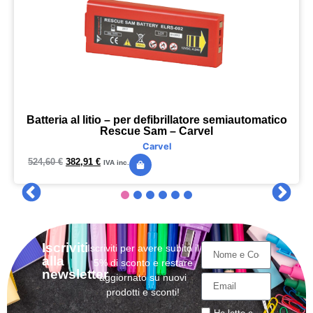
Batteria al litio – per defibrillatore semiautomatico
Rescue Sam – Carvel
Carvel
524,60
€
382,91
€
IVA inc.
Iscriviti
Iscriviti per avere subito il
alla
5% di sconto e restare
newsletter
aggiornato su nuovi
prodotti e sconti!