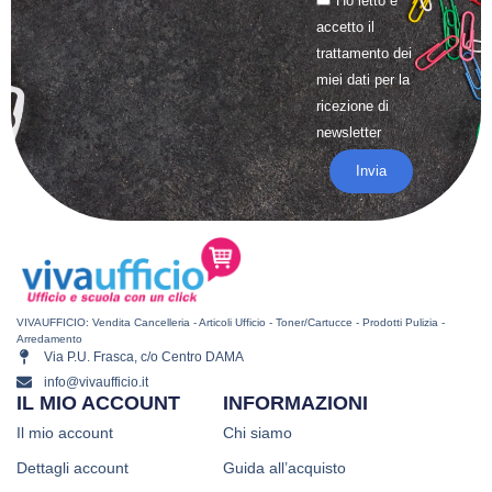
Ho letto e
accetto il
trattamento
dei
miei dati per la
ricezione di
newsletter
Invia
VIVAUFFICIO: Vendita Cancelleria - Articoli Ufficio - Toner/Cartucce - Prodotti Pulizia -
Arredamento
Via P.U. Frasca, c/o Centro DAMA
info@vivaufficio.it
IL MIO ACCOUNT
INFORMAZIONI
Il mio account
Chi siamo
Dettagli account
Guida all’acquisto