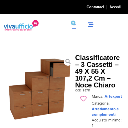
Contattaci
Accedi
0
Classificatore
– 3 Cassetti –
49 X 55 X
107,2 Cm –
Noce Chiaro
COD: 86717
Marca:
Artexport
Categoria:
Arredamento e
complementi
Acquisto minimo:
1