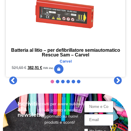
Batteria al litio – per defibrillatore semiautomatico
Rescue Sam – Carvel
Carvel
524,60
€
382,91
€
IVA inc.
Iscriviti
Iscriviti per avere subito il
alla
5% di sconto e restare
newsletter
aggiornato su nuovi
prodotti e sconti!