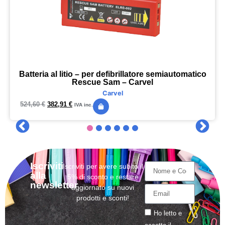
Batteria al litio – per defibrillatore semiautomatico
Rescue Sam – Carvel
Carvel
524,60
€
382,91
€
IVA inc.
Iscriviti
Iscriviti per avere subito il
alla
5% di sconto e restare
newsletter
aggiornato su nuovi
prodotti e sconti!
Ho letto e