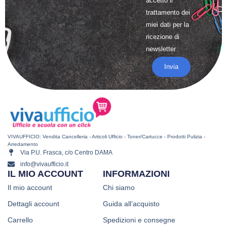
accetto il
trattamento
dei
miei dati per la
ricezione di
newsletter
Invia
VIVAUFFICIO: Vendita Cancelleria - Articoli Ufficio - Toner/Cartucce - Prodotti Pulizia -
Arredamento
Via P.U. Frasca, c/o Centro DAMA
info@vivaufficio.it
IL MIO ACCOUNT
INFORMAZIONI
Il mio account
Chi siamo
Dettagli account
Guida all’acquisto
Carrello
Spedizioni e consegne