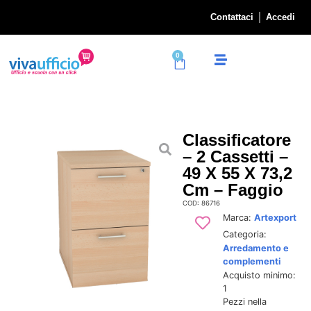
Contattaci
Accedi
0
Classificatore
– 2 Cassetti –
49 X 55 X 73,2
Cm – Faggio
COD: 86716
Marca:
Artexport
Categoria:
Arredamento e
complementi
Acquisto minimo:
1
Pezzi nella