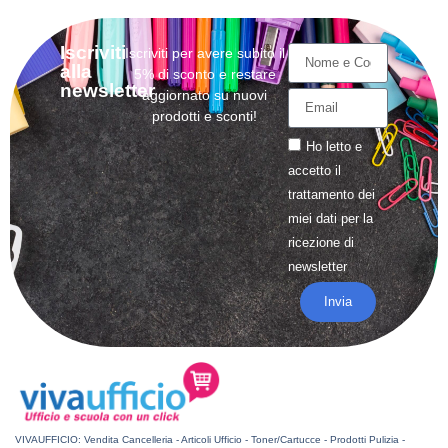
Iscriviti
Iscriviti per avere subito il
alla
5% di sconto e restare
newsletter
aggiornato su nuovi
prodotti e sconti!
Ho letto e
accetto il
trattamento
dei
miei dati per la
ricezione di
newsletter
Invia
VIVAUFFICIO: Vendita Cancelleria - Articoli Ufficio - Toner/Cartucce - Prodotti Pulizia -