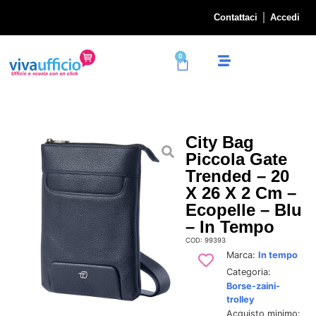
Contattaci
Accedi
0
City Bag
Piccola Gate
Trended – 20
X 26 X 2 Cm –
Ecopelle – Blu
– In Tempo
COD: 99393
Marca:
In tempo
Categoria:
Borse-zaini-
trolley
Acquisto minimo: