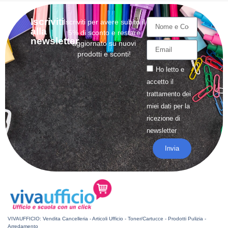
Iscriviti
Iscriviti per avere subito il
alla
5% di sconto e restare
newsletter
aggiornato su nuovi
prodotti e sconti!
Ho letto e
accetto il
trattamento
dei
miei dati per la
ricezione di
newsletter
Invia
VIVAUFFICIO: Vendita Cancelleria - Articoli Ufficio - Toner/Cartucce - Prodotti Pulizia -
Arredamento