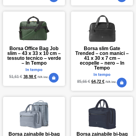
Borsa Office Bag Job
Borsa slim Gate
slim – 43 x 33 x 10 cm –
Trended – con manici –
tessuto tecnico – verde
41 x 30 x 7 cm –
– In Tempo
ecopelle – nero – In
Tempo
In tempo
In tempo
51,61
€
38,98
€
IVA inc.
85,66
€
64,72
€
IVA inc.
Borsa zainabile bi-bag
Borsa zainabile bi-bag