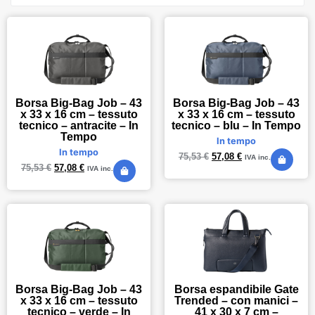
Borsa Big-Bag Job – 43
Borsa Big-Bag Job – 43
x 33 x 16 cm – tessuto
x 33 x 16 cm – tessuto
tecnico – antracite – In
tecnico – blu – In Tempo
Tempo
In tempo
In tempo
75,53
€
57,08
€
IVA inc.
75,53
€
57,08
€
IVA inc.
Borsa Big-Bag Job – 43
Borsa espandibile Gate
x 33 x 16 cm – tessuto
Trended – con manici –
tecnico – verde – In
41 x 30 x 7 cm –