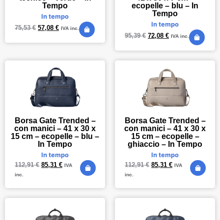
Tempo
ecopelle – blu – In
Tempo
In tempo
In tempo
75,53
€
57,08
€
IVA inc.
95,39
€
72,08
€
IVA inc.
Borsa Gate Trended –
Borsa Gate Trended –
con manici – 41 x 30 x
con manici – 41 x 30 x
15 cm – ecopelle – blu –
15 cm – ecopelle –
In Tempo
ghiaccio – In Tempo
In tempo
In tempo
112,91
€
85,31
€
112,91
€
85,31
€
IVA
IVA
inc.
inc.