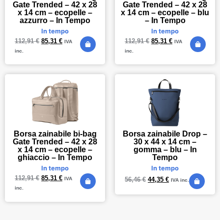
Gate Trended – 42 x 28
Gate Trended – 42 x 28
x 14 cm – ecopelle –
x 14 cm – ecopelle – blu
azzurro – In Tempo
– In Tempo
In tempo
In tempo
112,91
€
85,31
€
112,91
€
85,31
€
IVA
IVA
inc.
inc.
Borsa zainabile bi-bag
Borsa zainabile Drop –
Gate Trended – 42 x 28
30 x 44 x 14 cm –
x 14 cm – ecopelle –
gomma – blu – In
ghiaccio – In Tempo
Tempo
In tempo
In tempo
112,91
€
85,31
€
56,46
€
44,35
€
IVA
IVA inc.
inc.