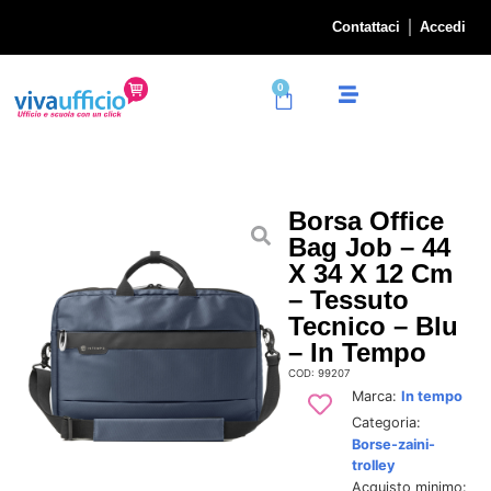
Contattaci
Accedi
0
Borsa Office
Bag Job – 44
X 34 X 12 Cm
– Tessuto
Tecnico – Blu
– In Tempo
COD: 99207
Marca:
In tempo
Categoria:
Borse-zaini-
trolley
Acquisto minimo: