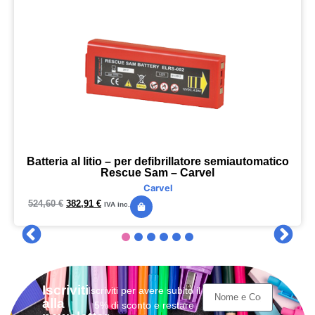
Batteria al litio – per defibrillatore semiautomatico
Rescue Sam – Carvel
Carvel
524,60
€
382,91
€
IVA inc.
Iscriviti
Iscriviti per avere subito il
alla
5% di sconto e restare