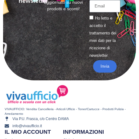
newsletter
aggiornato su nuovi
prodotti e sconti!
Ho letto e
accetto il
trattamento
dei
miei dati per la
ricezione di
newsletter
Invia
VIVAUFFICIO: Vendita Cancelleria - Articoli Ufficio - Toner/Cartucce - Prodotti Pulizia -
Arredamento
Via P.U. Frasca, c/o Centro DAMA
info@vivaufficio.it
IL MIO ACCOUNT
INFORMAZIONI