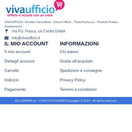
VIVAUFFICIO: Vendita Cancelleria - Articoli Ufficio - Toner/Cartucce - Prodotti Pulizia -
Arredamento
Via P.U. Frasca, c/o Centro DAMA
info@vivaufficio.it
IL MIO ACCOUNT
INFORMAZIONI
Il mio account
Chi siamo
Dettagli account
Guida all’acquisto
Carrello
Spedizioni e consegne
Indirizzi
Privacy Policy
Pagamento
Termini e condizioni
BLU PAPER srl – P.IVA 01972420697
Copyright © 2025
.
All rights reserved.