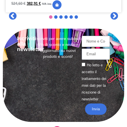
524,60
€
382,91
€
IVA inc.
Iscriviti
Iscriviti per avere subito il
alla
5% di sconto e restare
newsletter
aggiornato su nuovi
prodotti e sconti!
Ho letto e
accetto il
trattamento
dei
miei dati per la
ricezione di
newsletter
Invia