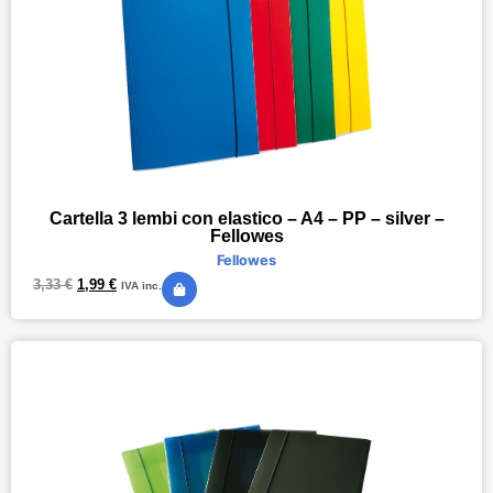
Cartella 3 lembi con elastico – A4 – PP – silver –
Fellowes
Fellowes
3,33
€
1,99
€
IVA inc.