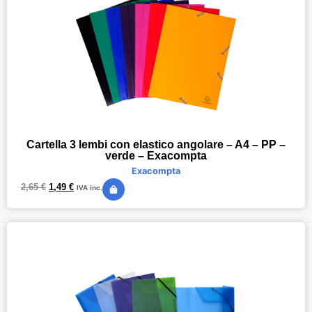
Cartella 3 lembi con elastico angolare – A4 – PP –
verde – Exacompta
Exacompta
2,65
€
1,49
€
IVA inc.