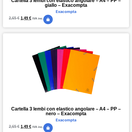
Cartella 3 lembi con elastico angolare – A4 – PP –
giallo – Exacompta
Exacompta
2,65
€
1,49
€
IVA inc.
Cartella 3 lembi con elastico angolare – A4 – PP –
nero – Exacompta
Exacompta
2,65
€
1,49
€
IVA inc.