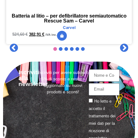
Batteria al litio – per defibrillatore semiautomatico
Rescue Sam – Carvel
Carvel
524,60
€
382,91
€
IVA inc.
Iscriviti
Iscriviti per avere subito il
alla
5% di sconto e restare
newsletter
aggiornato su nuovi
prodotti e sconti!
Ho letto e
accetto il
trattamento
dei
miei dati per la
ricezione di