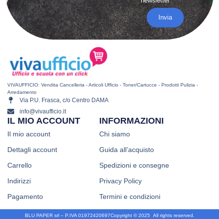
newsletter
Invia
VIVAUFFICIO: Vendita Cancelleria - Articoli Ufficio - Toner/Cartucce - Prodotti Pulizia -
Arredamento
Via P.U. Frasca, c/o Centro DAMA
info@vivaufficio.it
IL MIO ACCOUNT
INFORMAZIONI
Il mio account
Chi siamo
Dettagli account
Guida all’acquisto
Carrello
Spedizioni e consegne
Indirizzi
Privacy Policy
Pagamento
Termini e condizioni
BLU PAPER srl – P.IVA 01972420697
Copyright © 2025
.
All rights reserved.