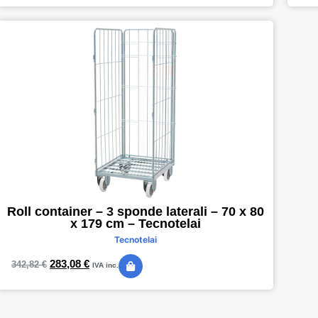
Roll container – 3 sponde laterali – 70 x 80
x 179 cm – Tecnotelai
Tecnotelai
283,08
€
342,82
€
IVA inc.