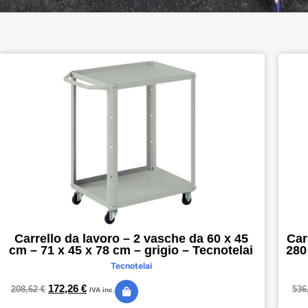
Carrello da lavoro – 2 vasche da 60 x 45
Car
cm – 71 x 45 x 78 cm – grigio – Tecnotelai
280
Tecnotelai
172,26
€
208,62
€
536
IVA inc.