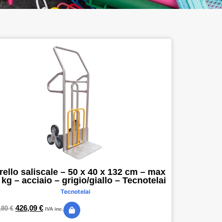
rello saliscale – 50 x 40 x 132 cm – max
 kg – acciaio – grigio/giallo – Tecnotelai
Tecnotelai
426,09
€
,80
€
IVA inc.