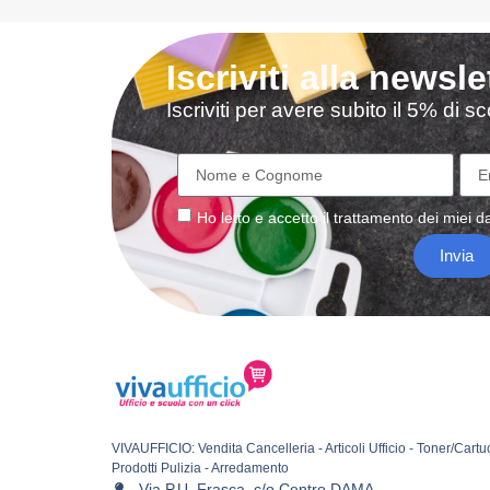
Iscriviti alla newsle
Iscriviti per avere subito il 5% di 
Ho letto e accetto il
trattamento
dei miei da
Invia
VIVAUFFICIO: Vendita Cancelleria - Articoli Ufficio - Toner/Cartu
Prodotti Pulizia - Arredamento
Via P.U. Frasca, c/o Centro DAMA