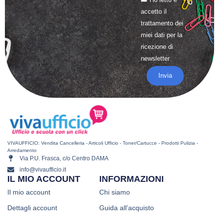
accetto il
trattamento
dei
miei dati per la
ricezione di
newsletter
Invia
VIVAUFFICIO: Vendita Cancelleria - Articoli Ufficio - Toner/Cartucce - Prodotti Pulizia -
Arredamento
Via P.U. Frasca, c/o Centro DAMA
info@vivaufficio.it
IL MIO ACCOUNT
INFORMAZIONI
Il mio account
Chi siamo
Dettagli account
Guida all’acquisto