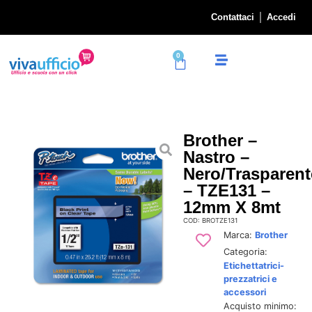
Contattaci
Accedi
0
Brother –
Nastro –
Nero/Trasparent
– TZE131 –
12mm X 8mt
COD: BROTZE131
Marca:
Brother
Categoria:
Etichettatrici-
prezzatrici e
accessori
Acquisto minimo: