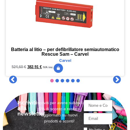
Batteria al litio – per defibrillatore semiautomatico
Rescue Sam – Carvel
Carvel
524,60
€
382,91
€
IVA inc.
Iscriviti
Iscriviti per avere subito il
alla
5% di sconto e restare
newsletter
aggiornato su nuovi
prodotti e sconti!
Ho letto e