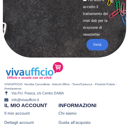
accetto il
trattamento
dei
miei dati per la
ricezione di
newsletter
Invia
VIVAUFFICIO: Vendita Cancelleria - Articoli Ufficio - Toner/Cartucce - Prodotti Pulizia -
Arredamento
Via P.U. Frasca, c/o Centro DAMA
info@vivaufficio.it
IL MIO ACCOUNT
INFORMAZIONI
Il mio account
Chi siamo
Dettagli account
Guida all’acquisto