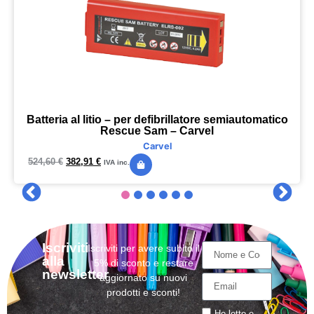
Batteria al litio – per defibrillatore semiautomatico
Rescue Sam – Carvel
Carvel
524,60
€
382,91
€
IVA inc.
Iscriviti
Iscriviti per avere subito il
alla
5% di sconto e restare
newsletter
aggiornato su nuovi
prodotti e sconti!
Ho letto e