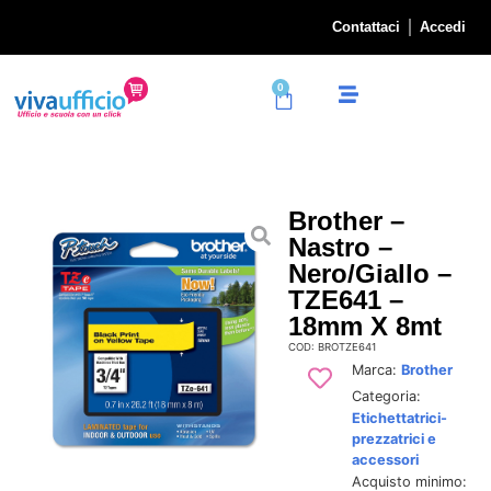
Contattaci
Accedi
0
Brother –
Nastro –
Nero/Giallo –
TZE641 –
18mm X 8mt
COD: BROTZE641
Marca:
Brother
Categoria:
Etichettatrici-
prezzatrici e
accessori
Acquisto minimo: