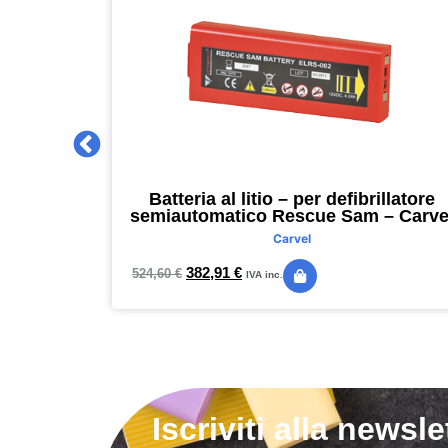
 2027 –
Batteria al litio – per defibrillatore
m – nero –
semiautomatico Rescue Sam – Carve
Carvel
382,91
€
524,60
€
IVA inc.
Iscriviti alla newsle