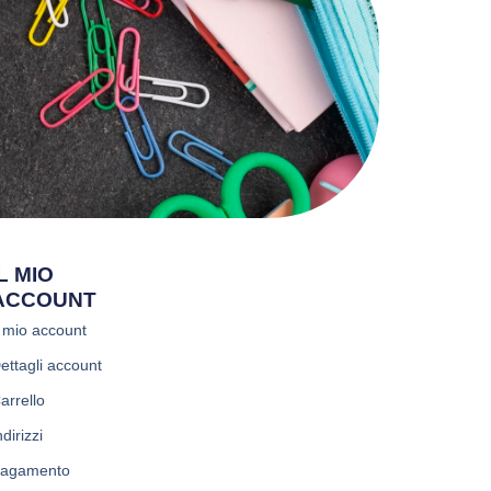
IL MIO
ACCOUNT
l mio account
ettagli account
arrello
ndirizzi
agamento