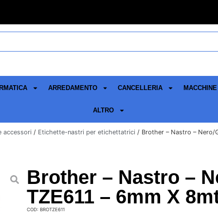
RMATICA
ARREDAMENTO
CANCELLERIA
MACCHINE 
ALTRO
 e accessori
/
Etichette-nastri per etichettatrici
/ Brother – Nastro – Nero/
Brother – Nastro – N
TZE611 – 6mm X 8m
COD: BROTZE611