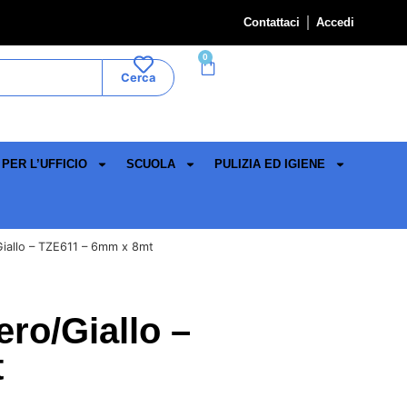
Contattaci
Accedi
0
Cerca
PER L’UFFICIO
SCUOLA
PULIZIA ED IGIENE
Giallo – TZE611 – 6mm x 8mt
ero/Giallo –
t