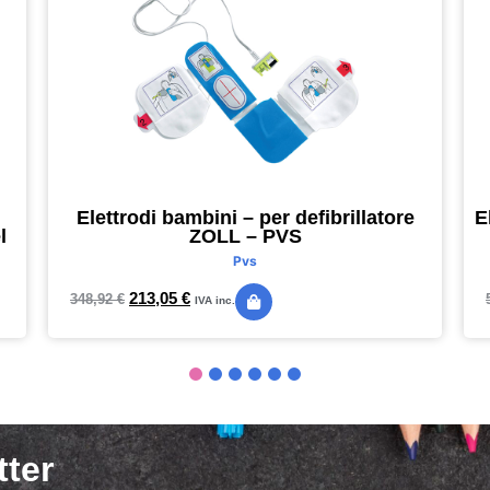
Elettrodi bambini – per defibrillatore
E
l
ZOLL – PVS
Pvs
213,05
€
348,92
€
IVA inc.
tter