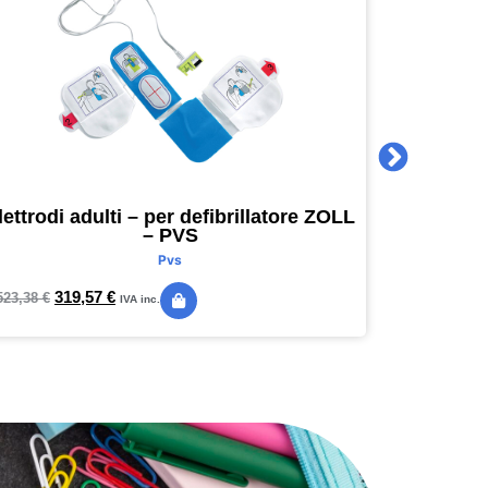
lettrodi adulti – per defibrillatore ZOLL
Agenda 
– PVS
16 x 16
Pvs
319,57
€
24,
523,38
€
28,89
€
IVA inc.