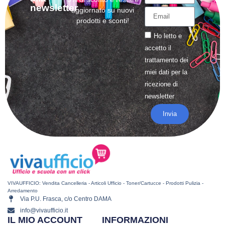
newsletter
aggiornato su nuovi
prodotti e sconti!
Ho letto e
accetto il
trattamento
dei
miei dati per la
ricezione di
newsletter
Invia
VIVAUFFICIO: Vendita Cancelleria - Articoli Ufficio - Toner/Cartucce - Prodotti Pulizia -
Arredamento
Via P.U. Frasca, c/o Centro DAMA
info@vivaufficio.it
IL MIO ACCOUNT
INFORMAZIONI