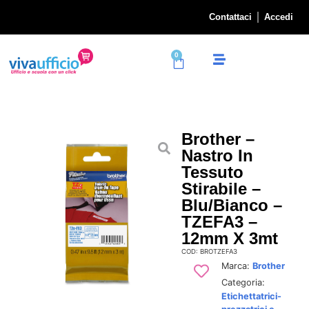
Contattaci
Accedi
0
Brother –
Nastro In
Tessuto
Stirabile –
Blu/Bianco –
TZEFA3 –
12mm X 3mt
COD: BROTZEFA3
Marca:
Brother
Categoria:
Etichettatrici-