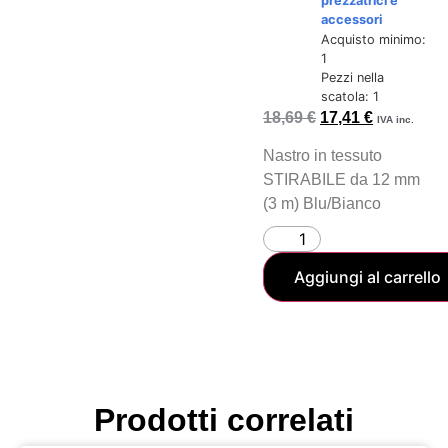
prezzatrici e
accessori
Acquisto minimo:
1
Pezzi nella
scatola: 1
18,69
€
17,41
€
IVA inc.
Nastro in tessuto
STIRABILE da 12 mm
(3 m) Blu/Bianco
Aggiungi al carrello
Prodotti correlati