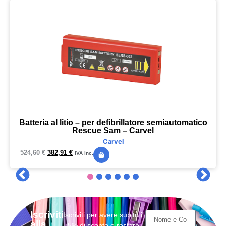
Batteria al litio – per defibrillatore semiautomatico
Rescue Sam – Carvel
Carvel
524,60
€
382,91
€
IVA inc.
Iscriviti
Iscriviti per avere subito il
alla
5% di sconto e restare