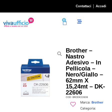
Contattaci
Accedi
0
Brother –
Nastro
Adesivo – In
Pellicola –
Nero/Giallo –
62mm X
15,24mt – DK-
22606
COD: BRODK22606
Marca:
Brother
Categoria: