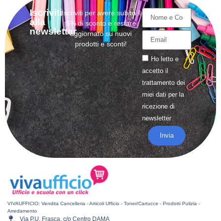
Iscriviti
Iscriviti per avere subito il
alla
5% di sconto e restare
newsletter
aggiornato su nuovi
prodotti e sconti!
Ho letto e
accetto il
trattamento
dei
miei dati per la
ricezione di
newsletter
Invia
VIVAUFFICIO: Vendita Cancelleria - Articoli Ufficio - Toner/Cartucce - Prodotti Pulizia -
Arredamento
Via P.U. Frasca, c/o Centro DAMA