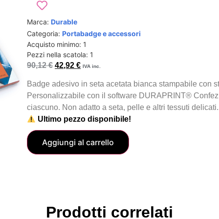
Marca:
Durable
Categoria:
Portabadge e accessori
Acquisto minimo: 1
Pezzi nella scatola: 1
90,12
€
42,92
€
IVA inc.
Badge adesivo in seta acetata bianca stampabile con sta
Personalizzabile con il software DURAPRINT® Confez
ciascuno. Non adatto a seta, pelle e altri tessuti delicati.
Ultimo pezzo disponibile!
Aggiungi al carrello
Prodotti correlati