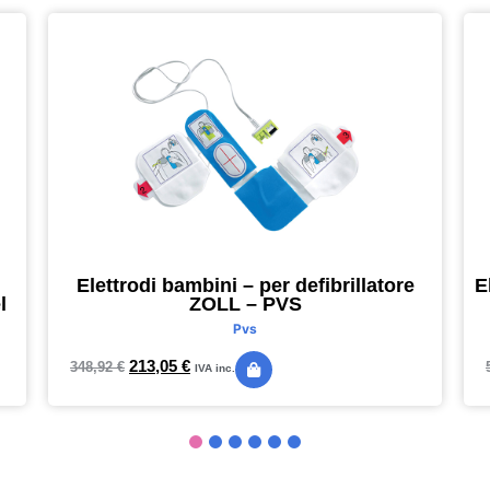
Elettrodi bambini – per defibrillatore
E
l
ZOLL – PVS
Pvs
213,05
€
348,92
€
IVA inc.