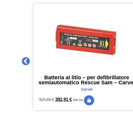
 2027 –
Batteria al litio – per defibrillatore
m – nero –
semiautomatico Rescue Sam – Carve
Carvel
382,91
€
524,60
€
IVA inc.