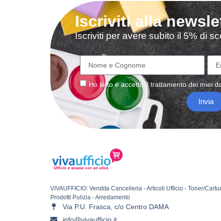
Iscriviti alla newsle
Iscriviti per avere subito il 5% di 
Ho letto e accetto il
trattamento
dei miei da
Invia
VIVAUFFICIO: Vendita Cancelleria - Articoli Ufficio - Toner/Cartu
Prodotti Pulizia - Arredamento
Via P.U. Frasca, c/o Centro DAMA
info@vivaufficio.it