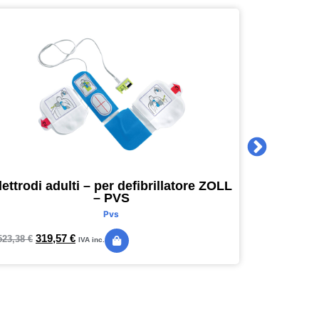
lettrodi adulti – per defibrillatore ZOLL
Agenda 
– PVS
16 x 16
Pvs
319,57
€
24,
523,38
€
28,89
€
IVA inc.