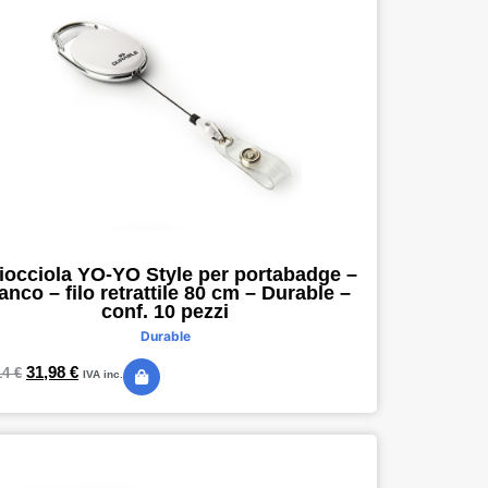
iocciola YO-YO Style per portabadge –
anco – filo retrattile 80 cm – Durable –
conf. 10 pezzi
Durable
31,98
€
14
€
IVA inc.