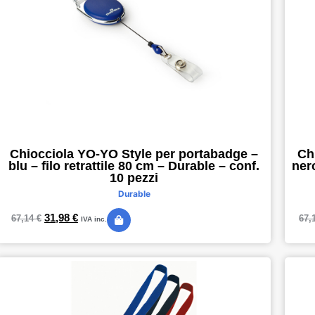
Chiocciola YO-YO Style per portabadge –
Ch
blu – filo retrattile 80 cm – Durable – conf.
nero
10 pezzi
Durable
31,98
€
67,14
€
67,
IVA inc.