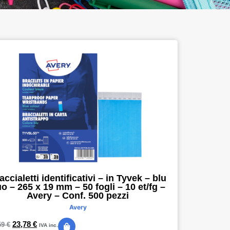
accialetti identificativi – in Tyvek – blu
uo – 265 x 19 mm – 50 fogli – 10 et/fg –
Avery – Conf. 500 pezzi
Avery
23,78
€
59
€
IVA inc.