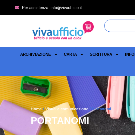
Per assistenza: info@vivaufficio.it
ARCHIVIAZIONE
CARTA
SCRITTURA
INFO
Home
/
Visual e comunicazione
/ Portanomi
PORTANOMI