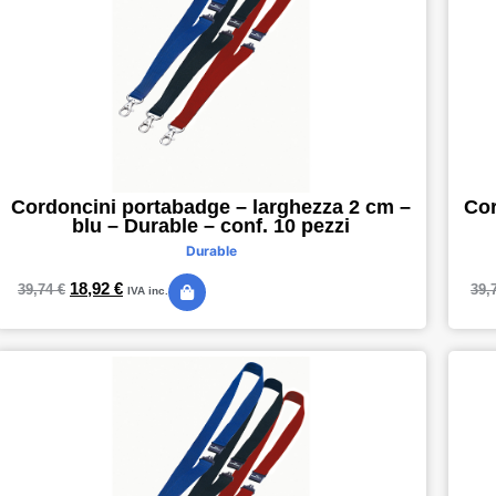
Cordoncini portabadge – larghezza 2 cm –
Cor
blu – Durable – conf. 10 pezzi
Durable
18,92
€
39,74
€
39,
IVA inc.