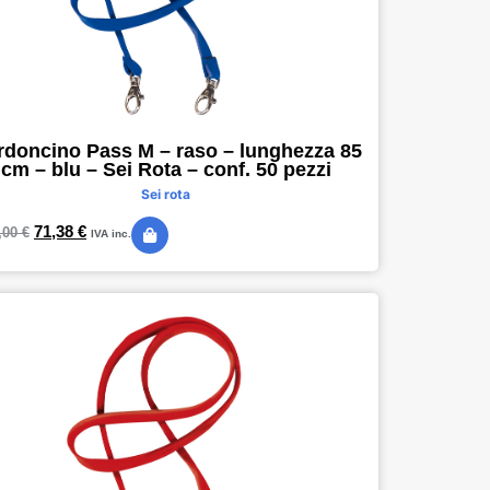
rdoncino Pass M – raso – lunghezza 85
cm – blu – Sei Rota – conf. 50 pezzi
Sei rota
71,38
€
,00
€
IVA inc.