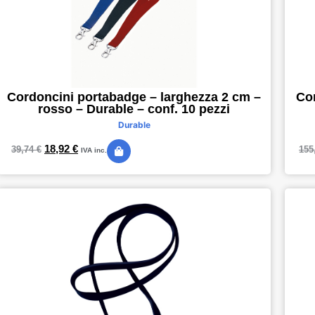
Cordoncini portabadge – larghezza 2 cm –
Co
rosso – Durable – conf. 10 pezzi
Durable
18,92
€
39,74
€
155
IVA inc.