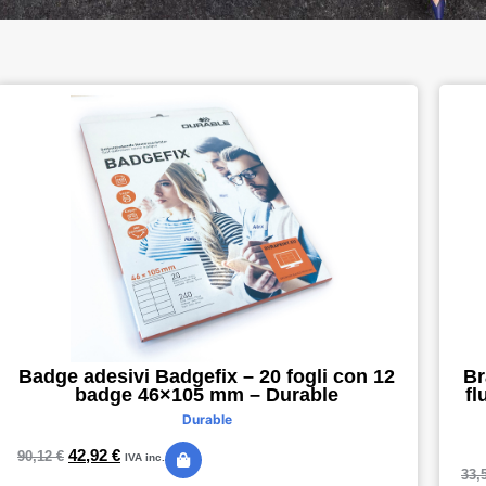
Badge adesivi Badgefix – 20 fogli con 12
Br
badge 46×105 mm – Durable
fl
Durable
42,92
€
90,12
€
IVA inc.
33,