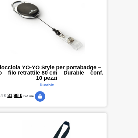
iocciola YO-YO Style per portabadge –
 – filo retrattile 80 cm – Durable – conf.
10 pezzi
Durable
31,98
€
14
€
IVA inc.