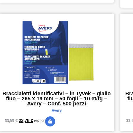
Braccialetti identificativi – in Tyvek – giallo
Bra
fluo – 265 x 19 mm – 50 fogli – 10 et/fg –
fl
Avery – Conf. 500 pezzi
Avery
23,78
€
33,59
€
33,
IVA inc.