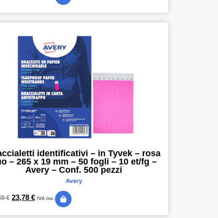
ccialetti identificativi – in Tyvek – rosa
uo – 265 x 19 mm – 50 fogli – 10 et/fg –
Avery – Conf. 500 pezzi
Avery
23,78
€
59
€
IVA inc.