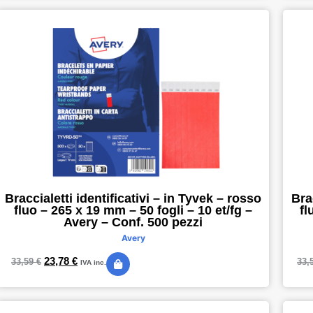
Braccialetti identificativi – in Tyvek – rosso
Bra
fluo – 265 x 19 mm – 50 fogli – 10 et/fg –
fl
Avery – Conf. 500 pezzi
Avery
23,78
€
33,59
€
33,
IVA inc.