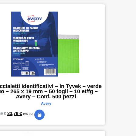
ccialetti identificativi – in Tyvek – verde
uo – 265 x 19 mm – 50 fogli – 10 et/fg –
Avery – Conf. 500 pezzi
Avery
23,78
€
59
€
IVA inc.