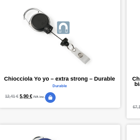
Chiocciola Yo yo – extra strong – Durable
Ch
bi
Durable
5,90
€
12,41
€
IVA inc.
67,