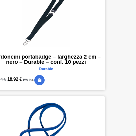
doncini portabadge – larghezza 2 cm –
nero – Durable – conf. 10 pezzi
Durable
18,92
€
74
€
IVA inc.